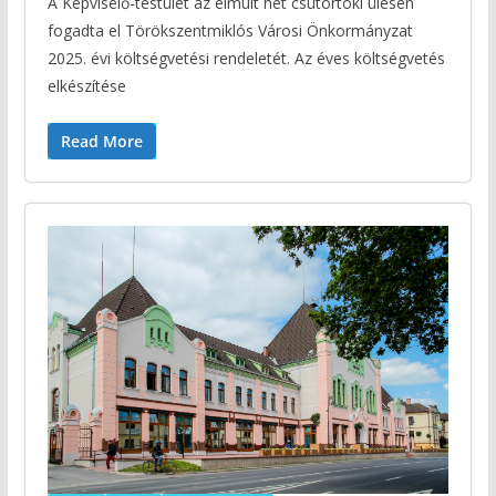
A Képviselő-testület az elmúlt hét csütörtöki ülésén
fogadta el Törökszentmiklós Városi Önkormányzat
2025. évi költségvetési rendeletét. Az éves költségvetés
elkészítése
Read More