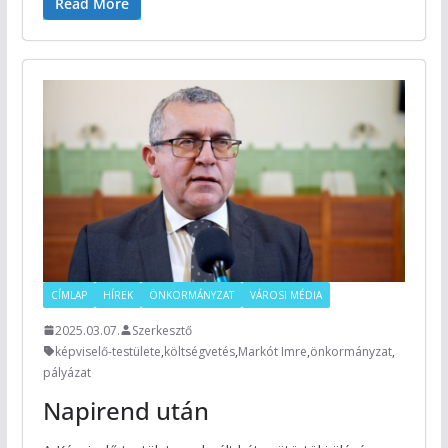
Read More
CÍMLAP
HÍREK
ÖNKORMÁNYZAT
VÁROSI MÉDIA
2025.03.07.
Szerkesztő
képviselő-testülete
,
költségvetés
,
Markót Imre
,
önkormányzat
,
pályázat
Napirend után