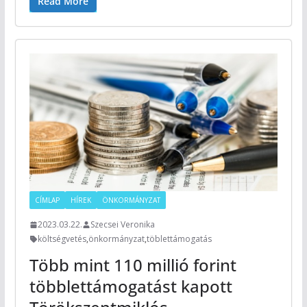
Read More
CÍMLAP
HÍREK
ÖNKORMÁNYZAT
2023.03.22.
Szecsei Veronika
költségvetés
,
önkormányzat
,
töblettámogatás
Több mint 110 millió forint
többlettámogatást kapott