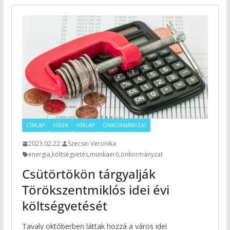
CÍMLAP
HÍREK
HÍRLAP
ÖNKORMÁNYZAT
2023.02.22.
Szecsei Veronika
energia
,
költségvetés
,
munkaerő
,
önkormányzat
Csütörtökön tárgyalják
Törökszentmiklós idei évi
költségvetését
Tavaly októberben láttak hozzá a város idei