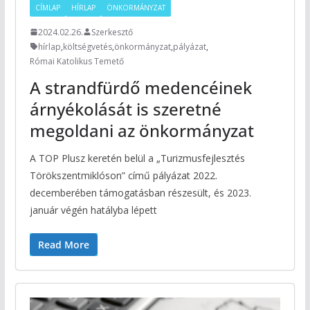
CÍMLAP
HÍRLAP
ÖNKORMÁNYZAT
2024.02.26.
Szerkesztő
hírlap
,
költségvetés
,
önkormányzat
,
pályázat
,
Római Katolikus Temető
A strandfürdő medencéinek
árnyékolását is szeretné
megoldani az önkormányzat
A TOP Plusz keretén belül a „Turizmusfejlesztés
Törökszentmiklóson” című pályázat 2022.
decemberében támogatásban részesült, és 2023.
január végén hatályba lépett
Read More