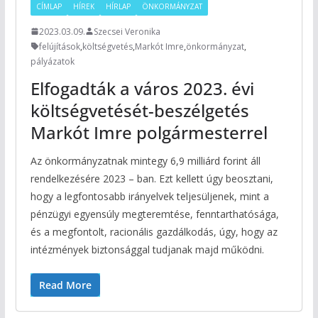
CÍMLAP
HÍREK
HÍRLAP
ÖNKORMÁNYZAT
2023.03.09.
Szecsei Veronika
felújítások
,
költségvetés
,
Markót Imre
,
önkormányzat
,
pályázatok
Elfogadták a város 2023. évi
költségvetését-beszélgetés
Markót Imre polgármesterrel
Az önkormányzatnak mintegy 6,9 milliárd forint áll
rendelkezésére 2023 – ban. Ezt kellett úgy beosztani,
hogy a legfontosabb irányelvek teljesüljenek, mint a
pénzügyi egyensúly megteremtése, fenntarthatósága,
és a megfontolt, racionális gazdálkodás, úgy, hogy az
intézmények biztonsággal tudjanak majd működni.
Read More