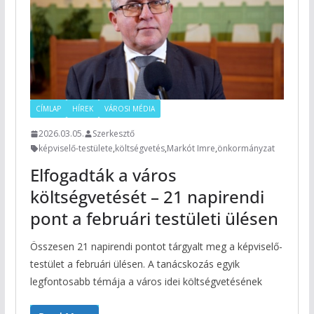
CÍMLAP
HÍREK
VÁROSI MÉDIA
2026.03.05.
Szerkesztő
képviselő-testülete
,
költségvetés
,
Markót Imre
,
önkormányzat
Elfogadták a város
költségvetését – 21 napirendi
pont a februári testületi ülésen
Összesen 21 napirendi pontot tárgyalt meg a képviselő-
testület a februári ülésen. A tanácskozás egyik
legfontosabb témája a város idei költségvetésének