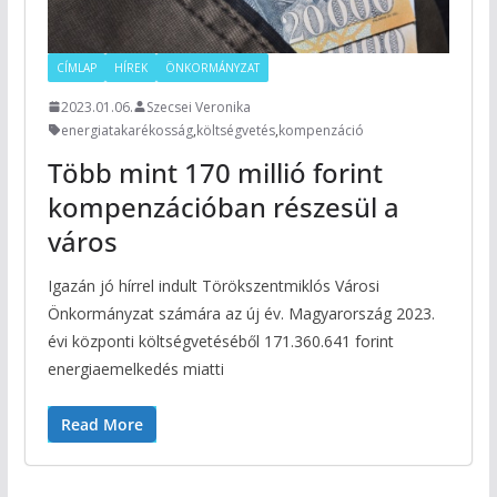
CÍMLAP
HÍREK
ÖNKORMÁNYZAT
2023.01.06.
Szecsei Veronika
energiatakarékosság
,
költségvetés
,
kompenzáció
Több mint 170 millió forint
kompenzációban részesül a
város
Igazán jó hírrel indult Törökszentmiklós Városi
Önkormányzat számára az új év. Magyarország 2023.
évi központi költségvetéséből 171.360.641 forint
energiaemelkedés miatti
Read More