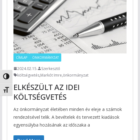
CÍMLAP
ÖNKORMÁNYZAT
2024.02.15.
Szerkesztő
költségvetés
,
Markót Imre
,
önkormányzat
Nagy kontraszt váltása
ELKÉSZÜLT AZ IDEI
Betűméret váltása
KÖLTSÉGVETÉS
Az önkormányzat életében minden év eleje a számok
rendezésével telik. A bevételek és tervezett kiadások
egyensúlyba hozásának az időszaka a