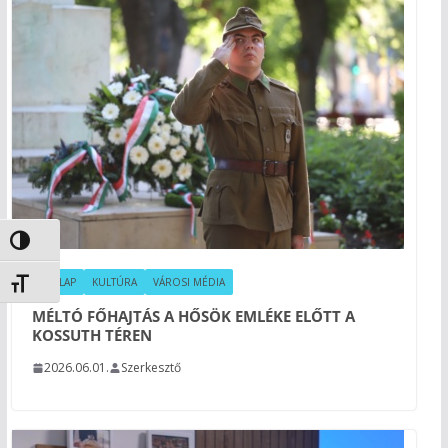
Nagy kontraszt váltása
CÍMLAP
KULTÚRA
VÁROSI MÉDIA
Betűméret váltása
MÉLTÓ FŐHAJTÁS A HŐSÖK EMLÉKE ELŐTT A
KOSSUTH TÉREN
2026.06.01.
Szerkesztő