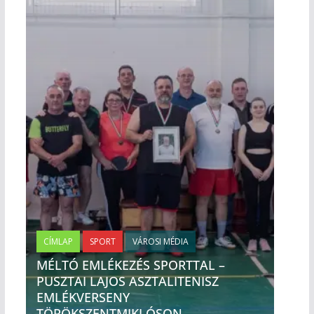
CÍMLAP
SPORT
VÁROSI MÉDIA
MÉLTÓ EMLÉKEZÉS SPORTTAL –
PUSZTAI LAJOS ASZTALITENISZ
EMLÉKVERSENY
TÖRÖKSZENTMIKLÓSON