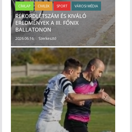
CÍMLAP
CIVILEK
SPORT
VÁROSI MÉDIA
REKORDLÉTSZÁM ÉS KIVÁLÓ
EREDMÉNYEK A III. FŐNIX
BALLATONON
2026.06.16.
Szerkesztő