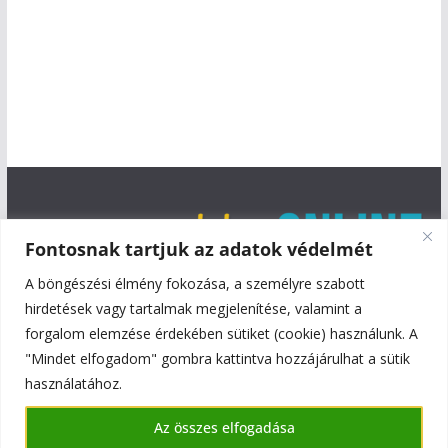
Fontosnak tartjuk az adatok védelmét
A böngészési élmény fokozása, a személyre szabott
hirdetések vagy tartalmak megjelenítése, valamint a
forgalom elemzése érdekében sütiket (cookie) használunk. A
"Mindet elfogadom" gombra kattintva hozzájárulhat a sütik
használatához.
Copyright © 2026
Szentmiklós Online
. All rights reserved.
Az összes elfogadása
Theme:
ColorMag
by ThemeGrill. Powered by
WordPress
.