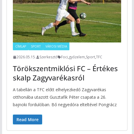
CÍMLAP
SPORT
VÁROSI MÉDIA
2026.05.15.
Szerkesztő
Foci
,
győzelem
,
Sport
,
TFC
Törökszentmiklósi FC – Értékes
skalp Zagyvarékasról
A tabellán a TFC előtt elhelyezkedő Zagyvarékas
otthonába utazott Gusztafik Péter csapata a 26.
bajnoki fordulóban. Bő negyedóra elteltével Pongrácz
Read More