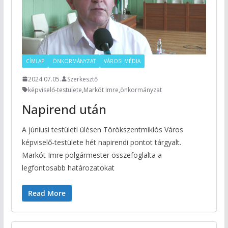
CÍMLAP
ÖNKORMÁNYZAT
VÁROSI MÉDIA
2024.07.05.
Szerkesztő
képviselő-testülete
,
Markót Imre
,
önkormányzat
Napirend után
A júniusi testületi ülésen Törökszentmiklós Város
képviselő-testülete hét napirendi pontot tárgyalt.
Markót Imre polgármester összefoglalta a
legfontosabb határozatokat
Read More