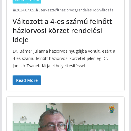
2024.07.05.
Szerkesztő
háziorvos
,
rendelési idő
,
változás
Változott a 4-es számú felnőtt
háziorvosi körzet rendelési
ideje
Dr. Bámer Julianna háziorvos nyugdíjba vonult, ezért a
4-es számú felnőtt háziorvosi körzetet jelenleg Dr.
Jancsó Zsanett látja el helyettesítéssel.
Read More