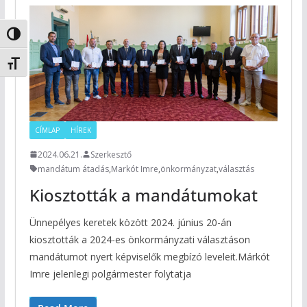
Nagy kontraszt váltása
Betűméret váltása
CÍMLAP
HÍREK
2024.06.21.
Szerkesztő
mandátum átadás
,
Markót Imre
,
önkormányzat
,
választás
Kiosztották a mandátumokat
Ünnepélyes keretek között 2024. június 20-án
kiosztották a 2024-es önkormányzati választáson
mandátumot nyert képviselők megbízó leveleit.Márkót
Imre jelenlegi polgármester folytatja