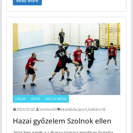
Read More
CÍMLAP
SPORT
VÁROSI MÉDIA
2024.03.03.
Szerkesztő
kézilabda
,
Sport
,
Székács KE
Hazai győzelem Szolnok ellen
2024-ben ismét a Lábassy tornacsarnokban fogadja