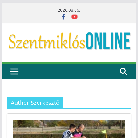
Skip
2026.08.06.
to
content
Author:
Szerkesztő