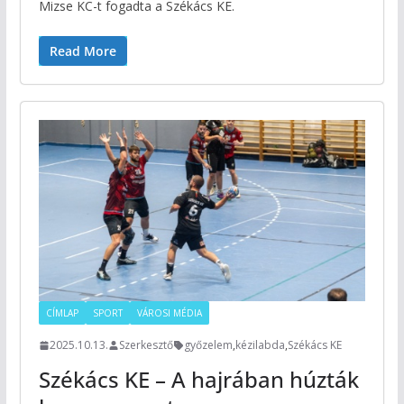
Mizse KC-t fogadta a Székács KE.
Read More
CÍMLAP
SPORT
VÁROSI MÉDIA
2025.10.13.
Szerkesztő
győzelem
,
kézilabda
,
Székács KE
Székács KE – A hajrában húzták