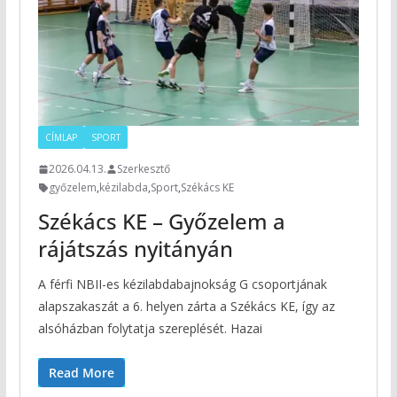
CÍMLAP
SPORT
2026.04.13.
Szerkesztő
győzelem
,
kézilabda
,
Sport
,
Székács KE
Székács KE – Győzelem a
rájátszás nyitányán
A férfi NBII-es kézilabdabajnokság G csoportjának
alapszakaszát a 6. helyen zárta a Székács KE, így az
alsóházban folytatja szereplését. Hazai
Read More