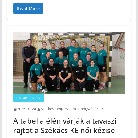
Read More
CÍMLAP
SPORT
2025.03.24.
Szerkesztő
kézilabda
,
női
,
Székács KE
A tabella élén várják a tavaszi
rajtot a Székács KE női kézisei