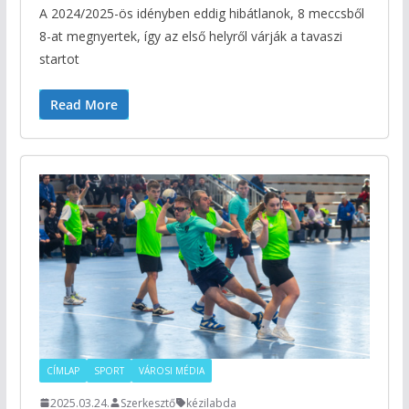
A 2024/2025-ös idényben eddig hibátlanok, 8 meccsből
8-at megnyertek, így az első helyről várják a tavaszi
startot
Read More
CÍMLAP
SPORT
VÁROSI MÉDIA
2025.03.24.
Szerkesztő
kézilabda