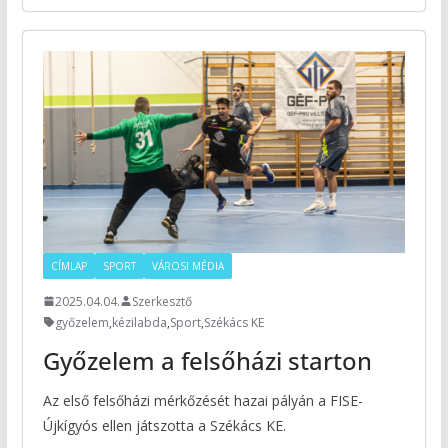
CÍMLAP
SPORT
VÁROSI MÉDIA
2025.04.04.
Szerkesztő
győzelem
,
kézilabda
,
Sport
,
Székács KE
Győzelem a felsőházi starton
Az első felsőházi mérkőzését hazai pályán a FISE-
Újkígyós ellen játszotta a Székács KE.