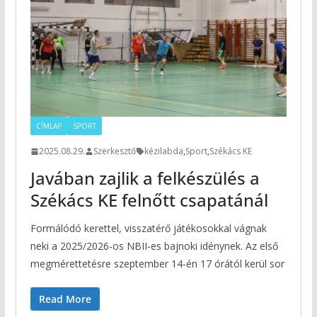
CÍMLAP
SPORT
2025.08.29.
Szerkesztő
kézilabda
,
Sport
,
Székács KE
Javában zajlik a felkészülés a
Székács KE felnőtt csapatánál
Formálódó kerettel, visszatérő játékosokkal vágnak
neki a 2025/2026-os NBII-es bajnoki idénynek. Az első
megmérettetésre szeptember 14-én 17 órától kerül sor
Read More