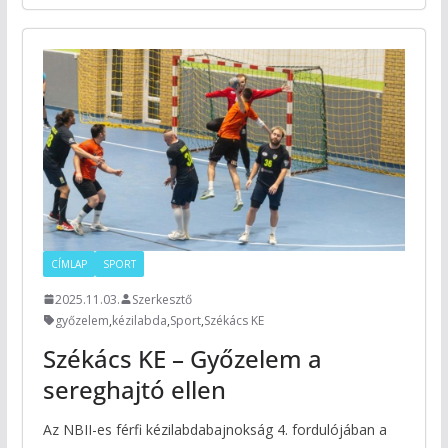
CÍMLAP
SPORT
2025.11.03.
Szerkesztő
győzelem
,
kézilabda
,
Sport
,
Székács KE
Székács KE – Győzelem a
sereghajtó ellen
Az NBII-es férfi kézilabdabajnokság 4. fordulójában a