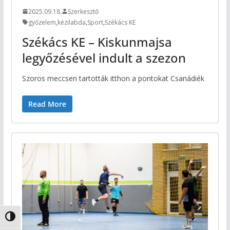
2025.09.18.
Szerkesztő
győzelem
,
kézilabda
,
Sport
,
Székács KE
Székács KE – Kiskunmajsa
legyőzésével indult a szezon
Szoros meccsen tartották itthon a pontokat Csanádiék
Read More
Nagy kontraszt váltása