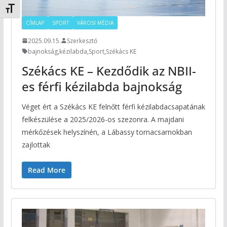
Betűméret váltása
CÍMLAP
SPORT
VÁROSI MÉDIA
2025.09.15.
Szerkesztő
bajnokság
,
kézilabda
,
Sport
,
Székács KE
Székács KE – Kezdődik az NBII-
es férfi kézilabda bajnokság
Véget ért a Székács KE felnőtt férfi kézilabdacsapatának
felkészülése a 2025/2026-os szezonra. A majdani
mérkőzések helyszínén, a Lábassy tornacsarnokban
zajlottak
Read More