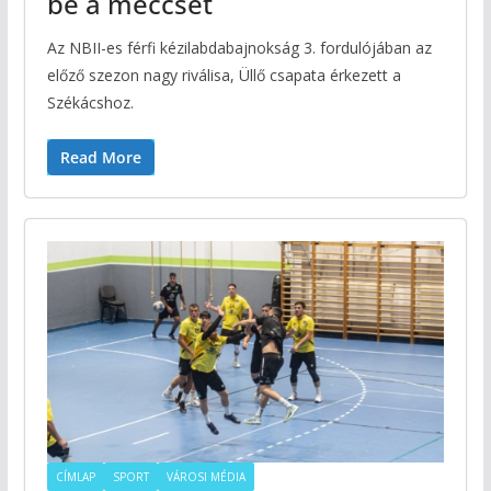
be a meccset
Az NBII-es férfi kézilabdabajnokság 3. fordulójában az
előző szezon nagy riválisa, Üllő csapata érkezett a
Székácshoz.
Read More
CÍMLAP
SPORT
VÁROSI MÉDIA