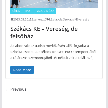
CÍMLAP
SPORT
VÁROSI MÉDIA
2025.03.20.
Szerkesztő
kézilabda
,
Székács KE
,
vereség
Székács KE – Vereség, de
felsőház
Az alapszakasz utolsó mérkőzésén Üllőt fogadta a
Szloska-csapat. A Székács KE-GÉF-PRO szempontjából
a rájátszás szempontjából tét nélküli volt a találkozó,
Read More
← Previous