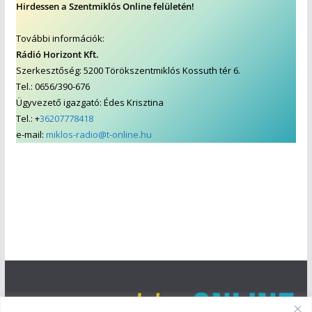
Hirdessen a Szentmiklós Online felületén!
További információk:
Rádió Horizont Kft.
Szerkesztőség: 5200 Törökszentmiklós Kossuth tér 6.
Tel.: 0656/390-676
Ügyvezető igazgató: Édes Krisztina
Tel.: +
36207778418
e-mail:
miklos-radio@t-online.hu