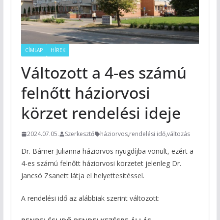
CÍMLAP
HÍREK
Változott a 4-es számú
felnőtt háziorvosi
körzet rendelési ideje
2024.07.05.
Szerkesztő
háziorvos
,
rendelési idő
,
változás
Dr. Bámer Julianna háziorvos nyugdíjba vonult, ezért a
4-es számú felnőtt háziorvosi körzetet jelenleg Dr.
Jancsó Zsanett látja el helyettesítéssel.
A rendelési idő az alábbiak szerint változott: