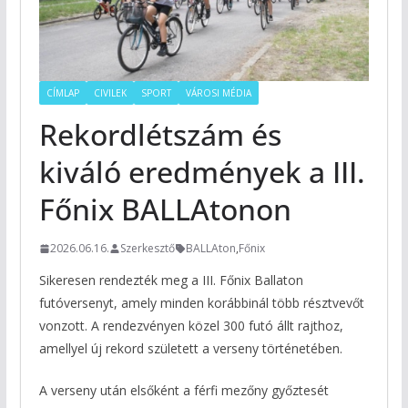
CÍMLAP
CIVILEK
SPORT
VÁROSI MÉDIA
Rekordlétszám és
kiváló eredmények a III.
Főnix BALLAtonon
2026.06.16.
Szerkesztő
BALLAton
,
Főnix
Sikeresen rendezték meg a III. Főnix Ballaton
futóversenyt, amely minden korábbinál több résztvevőt
vonzott. A rendezvényen közel 300 futó állt rajthoz,
amellyel új rekord született a verseny történetében.
A verseny után elsőként a férfi mezőny győztesét