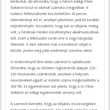
kérdeztük, aki elmondta, hogy a három eddigi Főnix
Ballaton közül ez sikerült számára a legjobban. A
tudatos felkészülésnek köszönhetően 36 perces
időeredményt ért el, amellyel jelentősen javított korábbi
teljesítményén. Hozzátette, hogy bár az időjárás meleg
volt, a futóknak minden körülményhez alkalmazkodniuk
kell, ezért a felkészülés során erre is nagy hangsúlyt
fektetett. A siker ellenére már a következő céljait is
kitűzte: jövőre még jobb eredményt szeretne elérni.
A rendezvényről Révi Attila szervező is nyilatkozott.
Elmondta, hogy az előzetes regisztrációk alapján 220–
230 résztvevőre számítottak, azonban a helyszíni
nevezésekkel együtt az indulók száma megközelítette a
300 főt. Ez egyértelműen azt jelenti, hogy a III. Főnix
Ballaton az eddigi legsikeresebb verseny volt.
A szervező kiemelte, hogy az időjárás összességében
kedvezett a rendezvénynek, bár a futók számára a nap