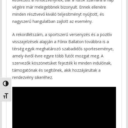
végére már melegebbnek bizonyult. Ennek ellenére
minden résztvevő kiváló teljesítményt nyújtott, és
nagyszerű hangulatban zajlott az esemény.
A rekordlétszám, a sportszerű versenyzés és a pozitív
visszajelzések alapján a Főnix Ballaton továbbra is a
térség egyik meghatározó szabadidős sporteseménye,
amely évről évre egyre több futót mozgat meg. A
szervezők köszönetüket fejezték ki minden indulónak,
támogatónak és segítőnek, akik hozzájárultak a
rendezvény sikeréhez.
Nagy kontraszt váltása
Betűméret váltása