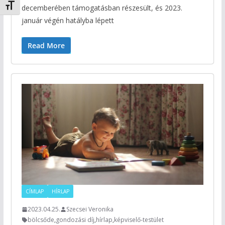
Betűméret váltása
decemberében támogatásban részesült, és 2023.
január végén hatályba lépett
Read More
CÍMLAP
HÍRLAP
2023.04.25.
Szecsei Veronika
bölcsőde
,
gondozási díj
,
hírlap
,
képviselő-testület