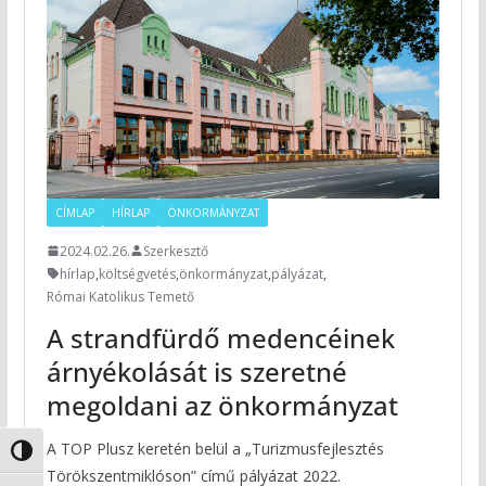
CÍMLAP
HÍRLAP
ÖNKORMÁNYZAT
2024.02.26.
Szerkesztő
hírlap
,
költségvetés
,
önkormányzat
,
pályázat
,
Római Katolikus Temető
A strandfürdő medencéinek
árnyékolását is szeretné
megoldani az önkormányzat
A TOP Plusz keretén belül a „Turizmusfejlesztés
Nagy kontraszt váltása
Törökszentmiklóson” című pályázat 2022.