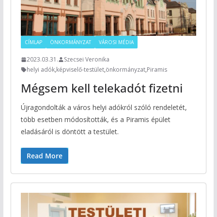
CÍMLAP
ÖNKORMÁNYZAT
VÁROSI MÉDIA
2023.03.31.
Szecsei Veronika
helyi adók
,
képviselő-testület
,
önkormányzat
,
Piramis
Mégsem kell telekadót fizetni
Újragondolták a város helyi adókról szóló rendeletét,
több esetben módosították, és a Piramis épület
eladásáról is döntött a testület.
Read More