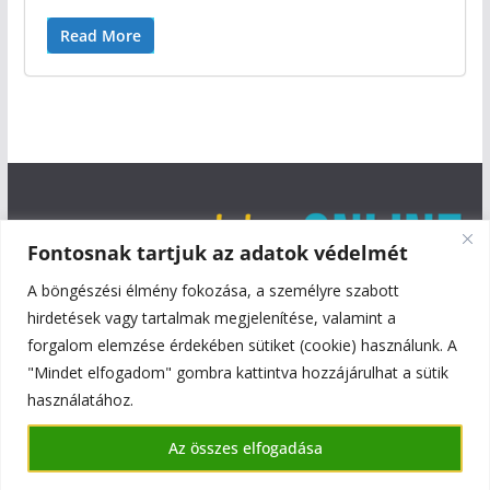
Read More
Fontosnak tartjuk az adatok védelmét
A böngészési élmény fokozása, a személyre szabott
hirdetések vagy tartalmak megjelenítése, valamint a
forgalom elemzése érdekében sütiket (cookie) használunk. A
"Mindet elfogadom" gombra kattintva hozzájárulhat a sütik
használatához.
Copyright © 2026
Szentmiklós Online
. All rights reserved.
Az összes elfogadása
Theme:
ColorMag
by ThemeGrill. Powered by
WordPress
.