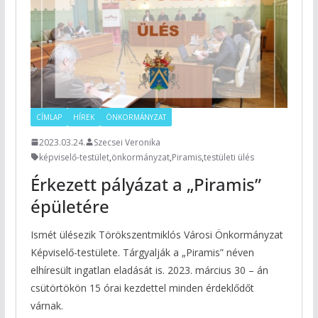
CÍMLAP
HÍREK
ÖNKORMÁNYZAT
2023.03.24.
Szecsei Veronika
képviselő-testület
,
önkormányzat
,
Piramis
,
testületi ülés
Érkezett pályázat a „Piramis”
épületére
Ismét ülésezik Törökszentmiklós Városi Önkormányzat
Képviselő-testülete. Tárgyalják a „Piramis” néven
elhíresült ingatlan eladását is. 2023. március 30 – án
csütörtökön 15 órai kezdettel minden érdeklődőt
várnak.