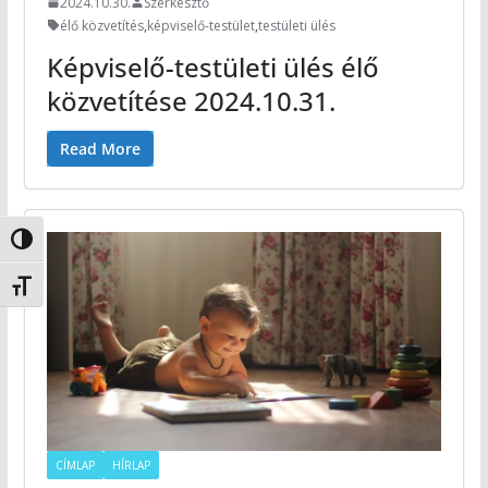
2024.10.30.
Szerkesztő
élő közvetítés
,
képviselő-testület
,
testületi ülés
Képviselő-testületi ülés élő
közvetítése 2024.10.31.
Read More
Nagy kontraszt váltása
Betűméret váltása
CÍMLAP
HÍRLAP