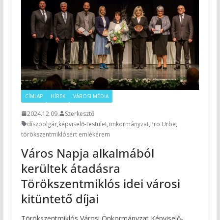
CÍMLAP
HÍREK
VÁROSI MÉDIA
2024.12.09.
Szerkesztő
díszpolgár
,
képviselő-testület
,
önkormányzat
,
Pro Urbe
,
törökszentmiklósért emlékérem
Város Napja alkalmából
kerültek átadásra
Törökszentmiklós idei városi
kitüntető díjai
Törökszentmiklós Városi Önkormányzat Képviselő-