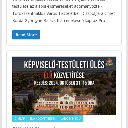
testülete az alábbi elismeréseket adományozta:•
Törökszentmiklós Város Tiszteletbeli Díszpolgára címet
Korda Györgyné Balázs Klári énekesnő kapta.• Pro
Read More
CÍMLAP
ÉLŐ KÖZVETÍTÉSEK
VÁROSI MÉDIA