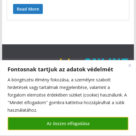
Read More
Fontosnak tartjuk az adatok védelmét
A böngészési élmény fokozása, a személyre szabott
hirdetések vagy tartalmak megjelenítése, valamint a
forgalom elemzése érdekében sütiket (cookie) használunk. A
"Mindet elfogadom" gombra kattintva hozzájárulhat a sütik
használatához.
Copyright © 2026
Szentmiklós Online
. All rights reserved.
Az összes elfogadása
Theme:
ColorMag
by ThemeGrill. Powered by
WordPress
.