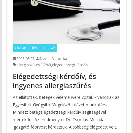
CÍMLAP
HÍREK
HÍRLAP
2023.03.21.
Szecsei Veronika
allergiaszűrés
,
EGYMI
,
elégedettségi kérdőív
Elégedettségi kérdőív, és
ingyenes allergiaszűrés
Az ellátottak, betegek véleményére voltak kíváncsiak az
Egyesített Gyógyító Megelőző Intézet munkatársai.
Mindezt betegelégedettségi kérdőív segítségével
mérték fel. Az eredményről Dr. Csordás Melinda
igazgató főorvost kérdeztük. A többség elégedett volt.