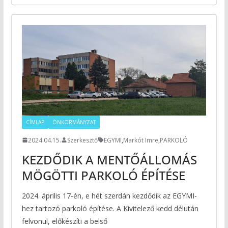
CÍMLAP
ÖNKORMÁNYZAT
2024.04.15.
Szerkesztő
EGYMI
,
Markót Imre
,
PARKOLÓ
KEZDŐDIK A MENTŐÁLLOMÁS
MÖGÖTTI PARKOLÓ ÉPÍTÉSE
2024. április 17-én, e hét szerdán kezdődik az EGYMI-
hez tartozó parkoló építése. A Kivitelező kedd délután
felvonul, előkészíti a belső