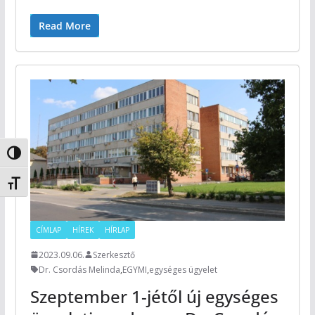
Read More
Nagy kontraszt váltása
Betűméret váltása
CÍMLAP
HÍREK
HÍRLAP
2023.09.06.
Szerkesztő
Dr. Csordás Melinda
,
EGYMI
,
egységes ügyelet
Szeptember 1-jétől új egységes