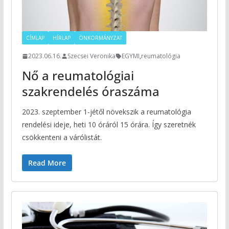
CÍMLAP
HÍRLAP
ÖNKORMÁNYZAT
2023.06.16.
Szecsei Veronika
EGYMI
,
reumatológia
Nő a reumatológiai
szakrendelés óraszáma
2023. szeptember 1-jétől növekszik a reumatológia
rendelési ideje, heti 10 óráról 15 órára. Így szeretnék
csökkenteni a várólistát.
Read More