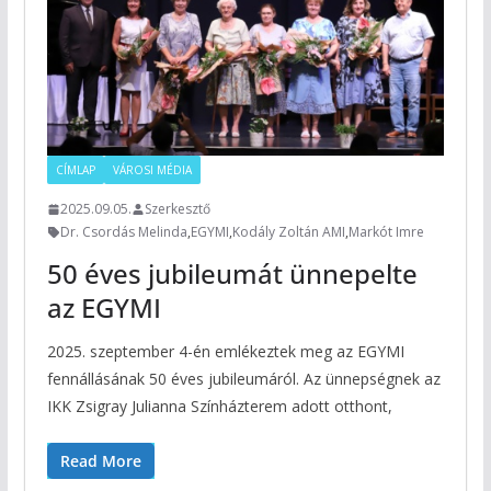
CÍMLAP
VÁROSI MÉDIA
2025.09.05.
Szerkesztő
Dr. Csordás Melinda
,
EGYMI
,
Kodály Zoltán AMI
,
Markót Imre
50 éves jubileumát ünnepelte
az EGYMI
2025. szeptember 4-én emlékeztek meg az EGYMI
fennállásának 50 éves jubileumáról. Az ünnepségnek az
IKK Zsigray Julianna Színházterem adott otthont,
Read More