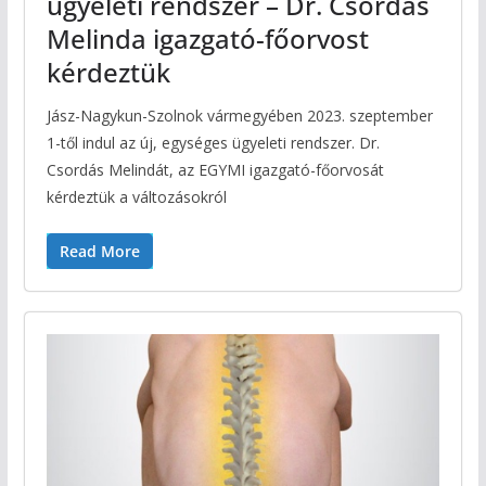
ügyeleti rendszer – Dr. Csordás
Melinda igazgató-főorvost
kérdeztük
Jász-Nagykun-Szolnok vármegyében 2023. szeptember
1-től indul az új, egységes ügyeleti rendszer. Dr.
Csordás Melindát, az EGYMI igazgató-főorvosát
kérdeztük a változásokról
Read More