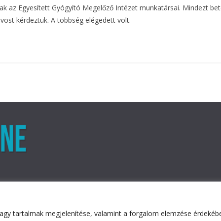
iak az Egyesített Gyógyító Megelőző Intézet munkatársai. Mindezt bet
ost kérdeztük. A többség elégedett volt.
agy tartalmak megjelenítése, valamint a forgalom elemzése érdekében
ved.