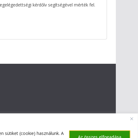
egelégedettségi kérdőív segítségével mérték fel.
 sütiket (cookie) használunk. A
Az összes elfogadása