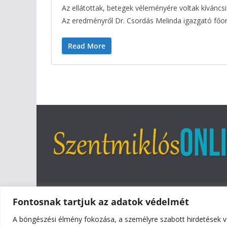
Az ellátottak, betegek véleményére voltak kíváncs
Az eredményről Dr. Csordás Melinda igazgató főorv
Read More
Fontosnak tartjuk az adatok védelmét
A böngészési élmény fokozása, a személyre szabott hirdetések v
Copyright © 2026
Szentmiklós Online
. All rights reser