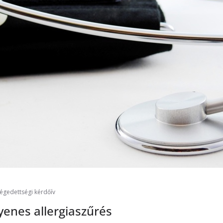
légedettségi kérdőív
gyenes allergiaszűrés