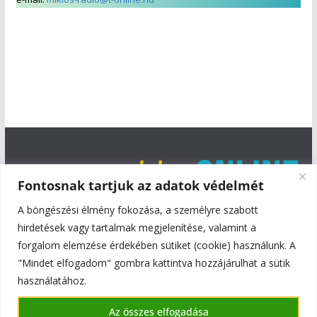
Fontosnak tartjuk az adatok védelmét
A böngészési élmény fokozása, a személyre szabott
hirdetések vagy tartalmak megjelenítése, valamint a
forgalom elemzése érdekében sütiket (cookie) használunk. A
"Mindet elfogadom" gombra kattintva hozzájárulhat a sütik
használatához.
Copyright © 2026
Szentmiklós Online
. All rights reserved.
Az összes elfogadása