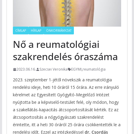
CÍMLAP
HÍRLAP
ÖNKORMÁNYZAT
Nő a reumatológiai
szakrendelés óraszáma
2023.06.16.
Szecsei Veronika
EGYMI
,
reumatológia
2023. szeptember 1-jétől növekszik a reumatológia
rendelési ideje, heti 10 óráról 15 órára. Az erre irányuló
kérelmet az Egyesített Gyógyító-Megelőző Intézet
nyújtotta be a képviselő-testület felé, oly módon, hogy
a szakellátás-kapacitás átcsoportosítását kérték. Ez az
átcsoportosítás a nőgyógyászati szakrendelést
érintette, itt a heti 30 óráról 25 órára csökkentették le a
rendelési időt. Ezzel az intézkedéssel
dr. Csordás