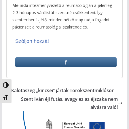
Melinda
intézményvezető a reumatológián a jelenleg
2-3 hónapos várólistát szeretné csökkenteni. Így
szeptember 1-jétől minden hétköznap tudja fogadni
pácienseit a reumatológiai szakrendelés.
Szóljon hozzá!
Nagy kontraszt váltása
Kalotaszeg „kincsei” jártak Törökszentmiklóson
Betűméret váltása
Szent Iván éji futás, avagy ez az éjszaka nem
alvásra való!