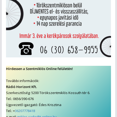
Hirdessen a Szentmiklós Online felületén!
További információk:
Rádió Horizont Kft.
Szerkesztőség: 5200 Törökszentmiklós Kossuth tér 6.
Tel.: 0656/390-676
Ügyvezető igazgató: Édes Krisztina
Tel.: +
36207778418
e-mail:
miklos-radio@t-online.hu