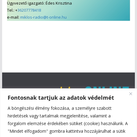
Ügyvezető igazgató: Édes Krisztina
Tel.: +
36207778418
e-mail:
miklos-radio@t-online.hu
Fontosnak tartjuk az adatok védelmét
A böngészési élmény fokozása, a személyre szabott
hirdetések vagy tartalmak megjelenítése, valamint a
forgalom elemzése érdekében sütiket (cookie) használunk. A
"Mindet elfogadom" gombra kattintva hozzájárulhat a sütik