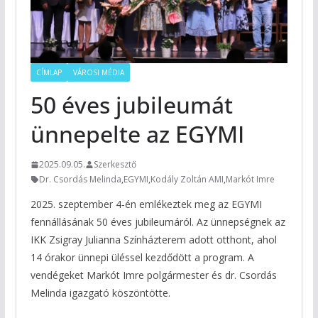
CÍMLAP
VÁROSI MÉDIA
50 éves jubileumát
ünnepelte az EGYMI
2025.09.05.
Szerkesztő
Dr. Csordás Melinda
,
EGYMI
,
Kodály Zoltán AMI
,
Markót Imre
2025. szeptember 4-én emlékeztek meg az EGYMI
fennállásának 50 éves jubileumáról. Az ünnepségnek az
IKK Zsigray Julianna Színházterem adott otthont, ahol
14 órakor ünnepi üléssel kezdődött a program. A
vendégeket Markót Imre polgármester és dr. Csordás
Melinda igazgató köszöntötte.