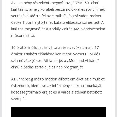
Az esemény részeként megnyílt az „EGYMI 50” című
kiállítás is, amely korabeli beszámolókkal és rövidfilmek
vetítésével idézte fel az elmúlt fél évszázadot, melyet
Csőke Tibor helytörténet kutató előadása színesített. A
kiállítás megnyitóját a Kodály Zoltán AMI vonószenekar
műsora zárta.
16 órától állófogadás várta a résztvevőket, majd 17
órakor színházi előadásra került sor. Vecsei H. Miklós
színművész József Attila-estje, a „Mondjad Atikám!”
című előadás zárta a jeles nap programját.
Az ünnepség méltó módon állított emléket az elmúlt öt
évtizednek, kiemelve az intézmény szakmai munkáját,
közösségformáló erejét és a város életében betöltött
szerepét