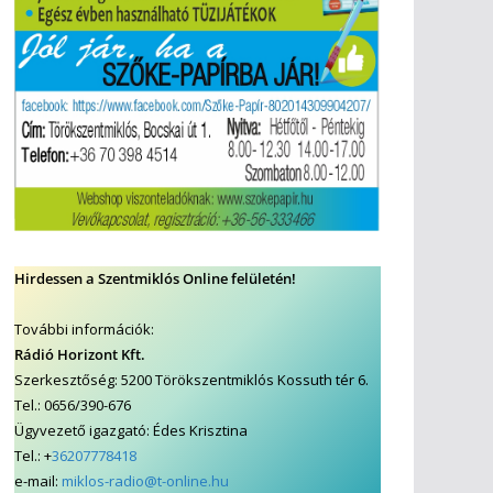
Hirdessen a Szentmiklós Online felületén!
További információk:
Rádió Horizont Kft.
Szerkesztőség: 5200 Törökszentmiklós Kossuth tér 6.
Tel.: 0656/390-676
Ügyvezető igazgató: Édes Krisztina
Tel.: +
36207778418
e-mail:
miklos-radio@t-online.hu