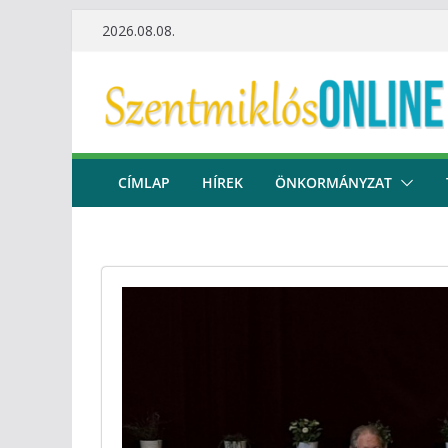
Skip
2026.08.08.
to
content
CÍMLAP
HÍREK
ÖNKORMÁNYZAT