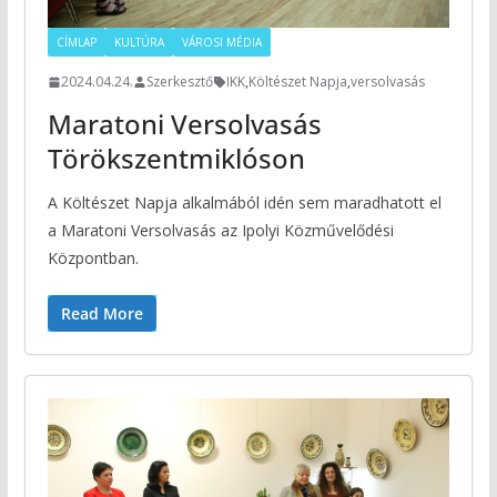
CÍMLAP
KULTÚRA
VÁROSI MÉDIA
2024.04.24.
Szerkesztő
IKK
,
Költészet Napja
,
versolvasás
Maratoni Versolvasás
Törökszentmiklóson
A Költészet Napja alkalmából idén sem maradhatott el
a Maratoni Versolvasás az Ipolyi Közművelődési
Központban.
Read More