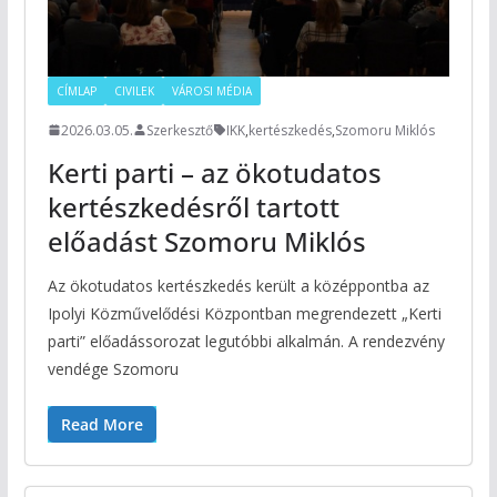
CÍMLAP
CIVILEK
VÁROSI MÉDIA
2026.03.05.
Szerkesztő
IKK
,
kertészkedés
,
Szomoru Miklós
Kerti parti – az ökotudatos
kertészkedésről tartott
előadást Szomoru Miklós
Az ökotudatos kertészkedés került a középpontba az
Ipolyi Közművelődési Központban megrendezett „Kerti
parti” előadássorozat legutóbbi alkalmán. A rendezvény
vendége Szomoru
Read More