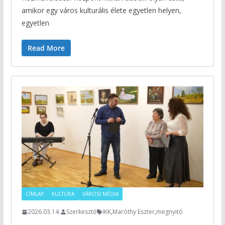
amikor egy város kulturális élete egyetlen helyen,
egyetlen
Read More
CÍMLAP
KULTÚRA
VÁROSI MÉDIA
2026.03.14.
Szerkesztő
IKK
,
Maróthy Eszter
,
megnyitó