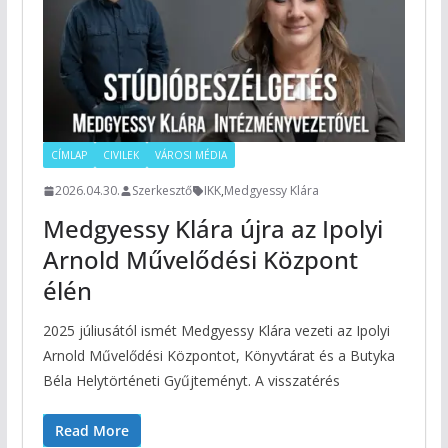
CÍMLAP
CIVILEK
VÁROSI MÉDIA
2026.04.30.
Szerkesztő
IKK
,
Medgyessy Klára
Medgyessy Klára újra az Ipolyi
Arnold Művelődési Központ
élén
2025 júliusától ismét Medgyessy Klára vezeti az Ipolyi
Arnold Művelődési Központot, Könyvtárat és a Butyka
Béla Helytörténeti Gyűjteményt. A visszatérés
Read More