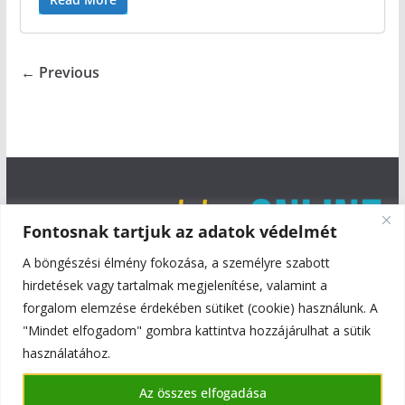
← Previous
Fontosnak tartjuk az adatok védelmét
A böngészési élmény fokozása, a személyre szabott
hirdetések vagy tartalmak megjelenítése, valamint a
forgalom elemzése érdekében sütiket (cookie) használunk. A
"Mindet elfogadom" gombra kattintva hozzájárulhat a sütik
használatához.
Copyright © 2026
Szentmiklós Online
. All rights reserved.
Az összes elfogadása