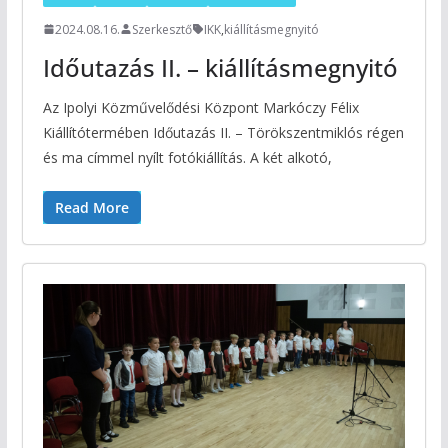
2024.08.16.
Szerkesztő
IKK
,
kiállításmegnyitó
Időutazás II. – kiállításmegnyitó
Az Ipolyi Közművelődési Központ Markóczy Félix
Kiállítótermében Időutazás II. – Törökszentmiklós régen
és ma címmel nyílt fotókiállítás. A két alkotó,
Read More