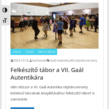
Nagy kontraszt váltása
Betűméret váltása
CÍMLAP
CIVILEK
VÁROSI MÉDIA
2024.10.18.
Szerkesztő
Gaál Autentika
,
IKK
,
néptáncverseny
Felkészítő tábor a VII. Gaál
Autentikára
Idén először a VII. Gaál Autentika néptáncverseny
kötelező táncainak elsajátításához felkészítő tábort is
szerveztek