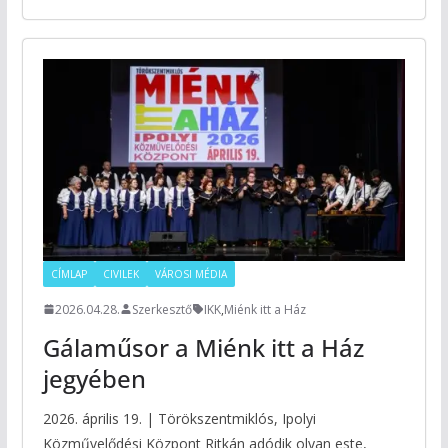
CÍMLAP
CIVILEK
VÁROSI MÉDIA
2026.04.28.
Szerkesztő
IKK
,
Miénk itt a Ház
Gálaműsor a Miénk itt a Ház
jegyében
2026. április 19. | Törökszentmiklós, Ipolyi
Közművelődési Központ Ritkán adódik olyan este,