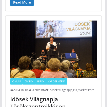
Read More
CÍMLAP
CIVILEK
HÍREK
VÁROSI MÉDIA
2024.10.18.
Szerkesztő
Idősek Világnapja
,
IKK
,
Markót Imre
Idősek Világnapja
Törökszentmiklóson