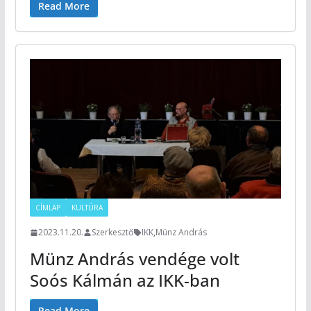
Read More
CÍMLAP
KULTÚRA
2023.11.20.
Szerkesztő
IKK
,
Münz András
Münz András vendége volt
Soós Kálmán az IKK-ban
Read More