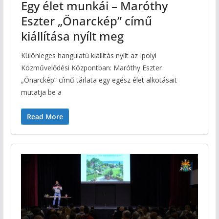
Egy élet munkái – Maróthy
Eszter „Önarckép” című
kiállítása nyílt meg
Különleges hangulatú kiállítás nyílt az Ipolyi
Közművelődési Központban: Maróthy Eszter
„Önarckép” című tárlata egy egész élet alkotásait
mutatja be a
Read More