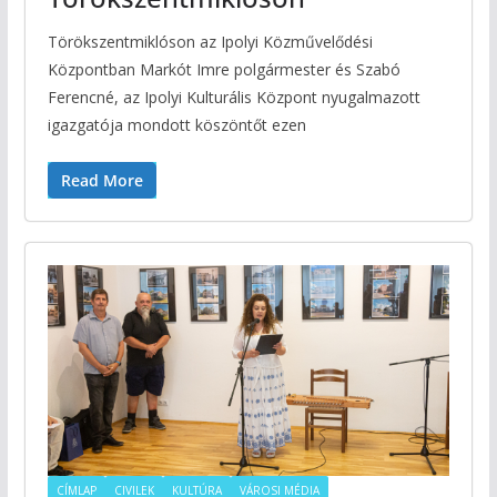
Törökszentmiklóson az Ipolyi Közművelődési
Központban Markót Imre polgármester és Szabó
Ferencné, az Ipolyi Kulturális Központ nyugalmazott
igazgatója mondott köszöntőt ezen
Read More
CÍMLAP
CIVILEK
KULTÚRA
VÁROSI MÉDIA