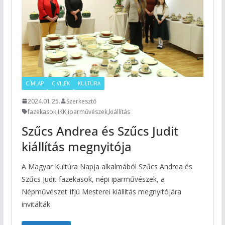
CÍMLAP
CIVILEK
KULTÚRA
2024.01.25.
Szerkesztő
fazekasok
,
IKK
,
iparművészek
,
kiállítás
Szűcs Andrea és Szűcs Judit
kiállítás megnyitója
A Magyar Kultúra Napja alkalmából Szűcs Andrea és
Szűcs Judit fazekasok, népi iparművészek, a
Népművészet Ifjú Mesterei kiállítás megnyitójára
invitálták