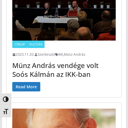
CÍMLAP
KULTÚRA
2023.11.20.
Szerkesztő
IKK
,
Münz András
Münz András vendége volt
Soós Kálmán az IKK-ban
Read More
Nagy kontraszt váltása
Betűméret váltása