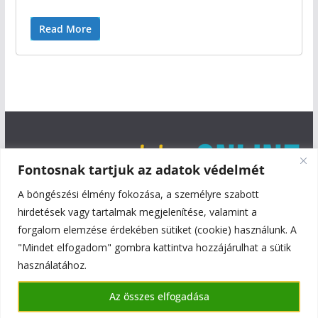
Read More
Fontosnak tartjuk az adatok védelmét
A böngészési élmény fokozása, a személyre szabott
hirdetések vagy tartalmak megjelenítése, valamint a
forgalom elemzése érdekében sütiket (cookie) használunk. A
"Mindet elfogadom" gombra kattintva hozzájárulhat a sütik
használatához.
Copyright © 2026
Szentmiklós Online
. All rights reserved.
Az összes elfogadása
Theme:
ColorMag
by ThemeGrill. Powered by
WordPress
.