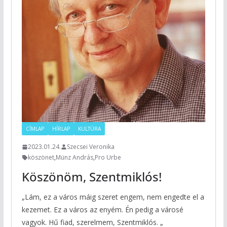
CÍMLAP
HÍRLAP
KULTÚRA
2023.01.24.
Szecsei Veronika
köszönet
,
Münz András
,
Pro Urbe
Köszönöm, Szentmiklós!
„Lám, ez a város máig szeret engem, nem engedte el a
kezemet. Ez a város az enyém. Én pedig a városé
vagyok. Hű fiad, szerelmem, Szentmiklós. „