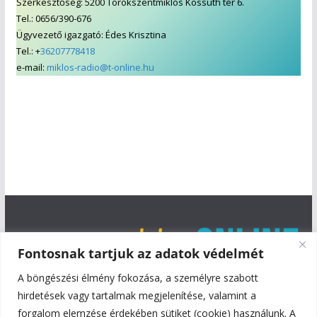
Szerkesztőség: 5200 Törökszentmiklós Kossuth tér 6.
Tel.: 0656/390-676
Ügyvezető igazgató: Édes Krisztina
Tel.: +
36207778418
e-mail:
miklos-radio@t-online.hu
Fontosnak tartjuk az adatok védelmét
A böngészési élmény fokozása, a személyre szabott
hirdetések vagy tartalmak megjelenítése, valamint a
forgalom elemzése érdekében sütiket (cookie) használunk. A