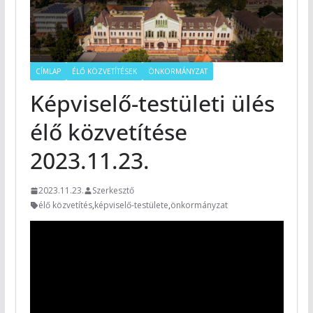
CÍMLAP
ÉLŐ KÖZVETÍTÉSEK
ÖNKORMÁNYZAT
Képviselő-testületi ülés
élő közvetítése
2023.11.23.
2023.11.23.
Szerkesztő
élő közvetítés
,
képviselő-testülete
,
önkormányzat