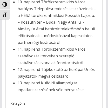
10. napirend
Törökszentmiklós Város
Nagy kontraszt váltása
hatályos Településrendezési eszközeinek –
a HÉSZ törökszentmiklósi Kossuth Lajos u.
Betűméret váltása
– Kossuth tér – Budai Nagy Antal u. –
Almásy út által határolt telektömbön belüli
előírásainak – módosításával kapcsolatos
partnerségi lezárásáról
11. napirend
Törökszentmiklós Város
szabályozási tervében szereplő
szabályozási vonalak fenntartásáról
12. napirend
Tájékoztató az Európai Uniós
pályázatok megvalósításáról
13. napirend
Külföldi állampolgár
ingatlanszerzésének véleményezése
Kategória