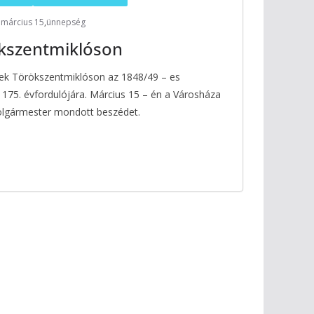
március 15
,
ünnepség
ökszentmiklóson
tek Törökszentmiklóson az 1848/49 – es
175. évfordulójára. Március 15 – én a Városháza
lgármester mondott beszédet.