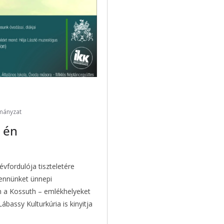
mányzat
 én
vfordulója tiszteletére
ennünket ünnepi
 a Kossuth – emlékhelyeket
Lábassy Kulturkúria is kinyitja