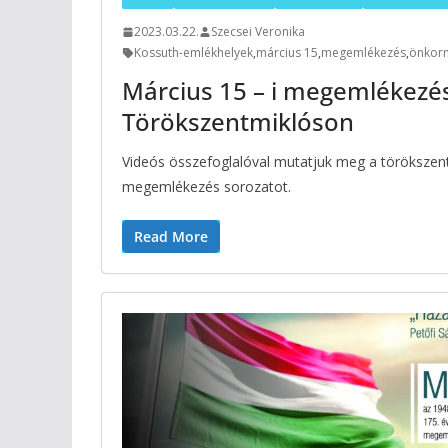
2023.03.22.
Szecsei Veronika
Kossuth-emlékhelyek
,
március 15
,
megemlékezés
,
önkor
Március 15 – i megemlékezé
Törökszentmiklóson
Videós összefoglalóval mutatjuk meg a törökszent
megemlékezés sorozatot.
Read More