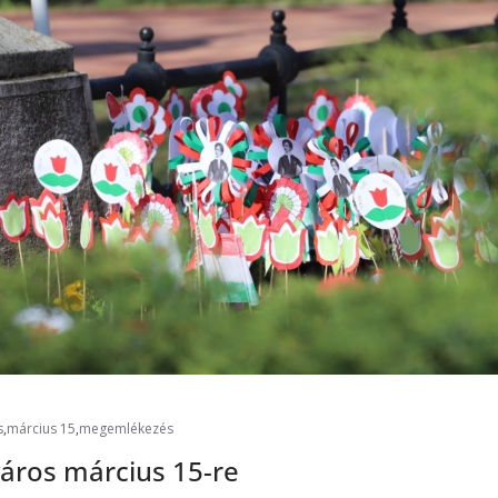
s
,
március 15
,
megemlékezés
áros március 15-re