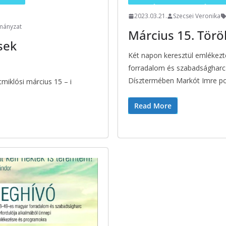
2023.03.21.
Szecsei Veronika
mányzat
Március 15. Tör
sek
Két napon keresztül emlékez
forradalom és szabadságharc 
Dísztermében Markót Imre po
miklósi március 15 – i
Read More