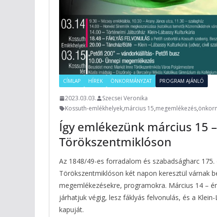
CÍMLAP
HÍREK
ÖNKORMÁNYZAT
PROGRAM AJÁNLÓ
2023.03.03.
Szecsei Veronika
Kossuth-emlékhelyek
,
március 15
,
megemlékezés
,
önkor
Így emlékezünk március 15 –
Törökszentmiklóson
Az 1848/49-es forradalom és szabadságharc 175. é
Törökszentmiklóson két napon keresztül várnak b
megemlékezésekre, programokra. Március 14 – én
járhatjuk végig, lesz fáklyás felvonulás, és a Klein-
kapuját.