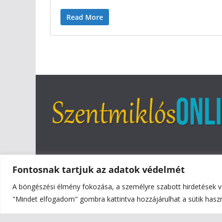
Read More
Fontosnak tartjuk az adatok védelmét
A böngészési élmény fokozása, a személyre szabott hirdetések v
Copyright © 2026
Szentmiklós Online
. All rights reser
"Mindet elfogadom" gombra kattintva hozzájárulhat a sütik hasz
Theme:
ColorMag
by ThemeGrill. Powered by
WordPr