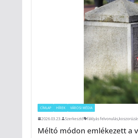
CÍMLAP
HÍREK
VÁROSI MÉDIA
2026.03.23.
Szerkesztő
fáklyás felvonulás
,
koszorúzá
Méltó módon emlékezett a v