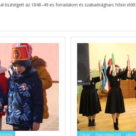
l tisztelgett az 1848–49-es forradalom és szabadságharc hősei előt
ZVÉNYEK
CÍMLAP
ÖNKORMÁNYZAT
VÁROS