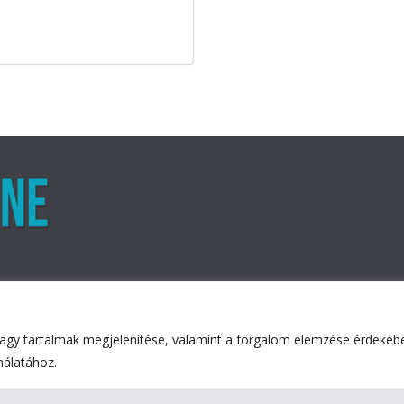
agy tartalmak megjelenítése, valamint a forgalom elemzése érdekében
ved.
nálatához.
ess
.