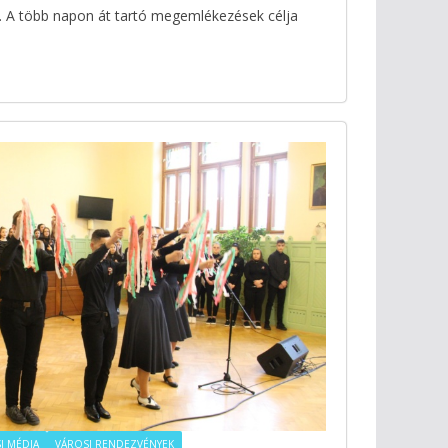
t. A több napon át tartó megemlékezések célja
I MÉDIA
VÁROSI RENDEZVÉNYEK