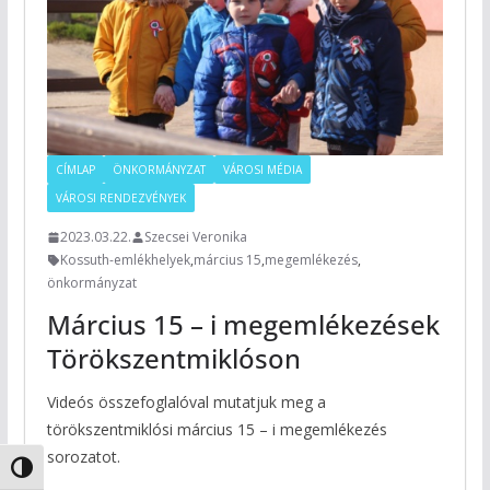
CÍMLAP
ÖNKORMÁNYZAT
VÁROSI MÉDIA
VÁROSI RENDEZVÉNYEK
2023.03.22.
Szecsei Veronika
Kossuth-emlékhelyek
,
március 15
,
megemlékezés
,
önkormányzat
Március 15 – i megemlékezések
Törökszentmiklóson
Videós összefoglalóval mutatjuk meg a
törökszentmiklósi március 15 – i megemlékezés
sorozatot.
Nagy kontraszt váltása