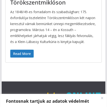
Törökszentmiklóson
Az 1848/49-es forradalom és szabadságharc 175.
évfordulója tiszteletére Törökszentmiklóson két napon
keresztül várnak bennünket ünnepi megemlékezésekre,
programokra. Március 14 – én a Kossuth –
emlékhelyeket járhatjuk végig, lesz fáklyás felvonulás,
és a Klein-Lábassy Kulturkúria is kinyitja kapuját.
Read More
Fontosnak tartjuk az adatok védelmét