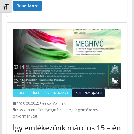
Read More
Betűméret váltása
CÍMLAP
HÍREK
ÖNKORMÁNYZAT
PROGRAM AJÁNLÓ
2023.03.03.
Szecsei Veronika
Kossuth-emlékhelyek
,
március 15
,
megemlékezés
,
önkormányzat
Így emlékezünk március 15 – én