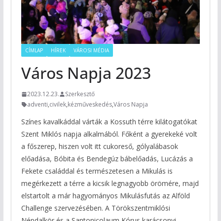
CÍMLAP
HÍREK
VÁROSI MÉDIA
Város Napja 2023
2023.12.23.
Szerkesztő
adventi
,
civilek
,
kézműveskedés
,
Város Napja
Színes kavalkáddal várták a Kossuth térre kilátogatókat
Szent Miklós napja alkalmából. Főként a gyerekeké volt
a főszerep, hiszen volt itt cukoreső, gólyalábasok
előadása, Bóbita és Bendegúz bábelőadás, Lucázás a
Fekete családdal és természetesen a Mikulás is
megérkezett a térre a kicsik legnagyobb örömére, majd
elstartolt a már hagyományos Mikulásfutás az Alföld
Challenge szervezésében. A Törökszentmiklósi
Népdalkör és a Santonicolaum Kórus karácsonyi