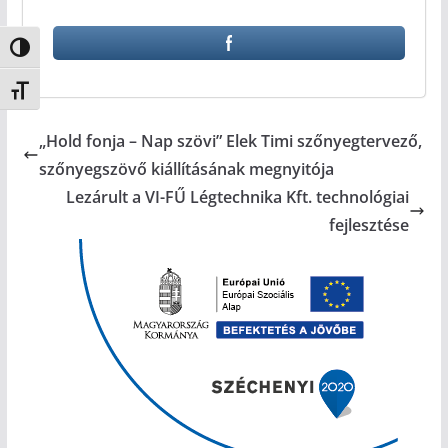
Nagy kontraszt váltása
Betűméret váltása
„Hold fonja – Nap szövi” Elek Timi szőnyegtervező,
szőnyegszövő kiállításának megnyitója
Lezárult a VI-FŰ Légtechnika Kft. technológiai
fejlesztése