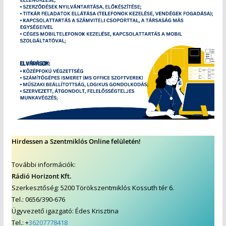
Hirdessen a Szentmiklós Online felületén!
További információk:
Rádió Horizont Kft.
Szerkesztőség: 5200 Törökszentmiklós Kossuth tér 6.
Tel.: 0656/390-676
Ügyvezető igazgató: Édes Krisztina
Tel.: +
36207778418