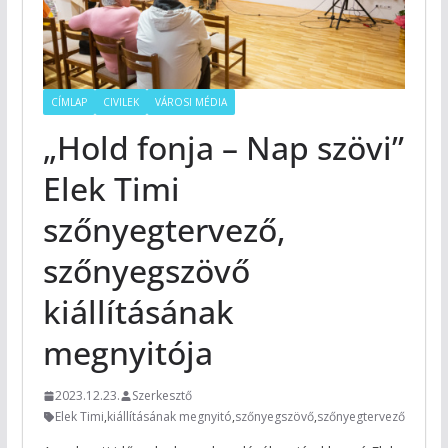
CÍMLAP
CIVILEK
VÁROSI MÉDIA
„Hold fonja – Nap szövi”
Elek Timi
szőnyegtervező,
szőnyegszövő
kiállításának
megnyitója
2023.12.23.
Szerkesztő
Elek Timi
,
kiállításának megnyitó
,
szőnyegszövő
,
szőnyegtervező