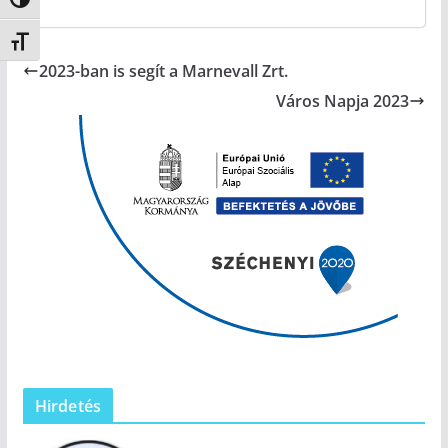
Nagy kontraszt váltása
Betűméret váltása
2023-ban is segít a Marnevall Zrt.
Város Napja 2023
Hirdetés