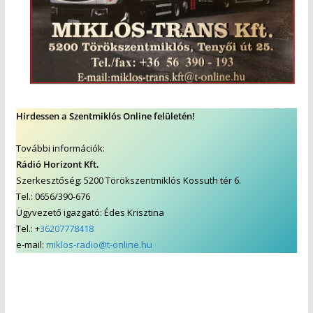
Hirdessen a Szentmiklós Online felületén!
További információk:
Rádió Horizont Kft.
Szerkesztőség: 5200 Törökszentmiklós Kossuth tér 6.
Tel.: 0656/390-676
Ügyvezető igazgató: Édes Krisztina
Tel.: +
36207778418
e-mail:
miklos-radio@t-online.hu