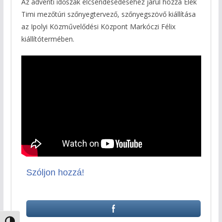
Az adventi időszak elcsendesedéséhez járul hozzá Elek
Timi mezőtúri szőnyegtervező, szőnyegszövő kiállítása
az Ipolyi Közművelődési Központ Markóczi Félix
kiállítótermében.
Szóljon hozzá!