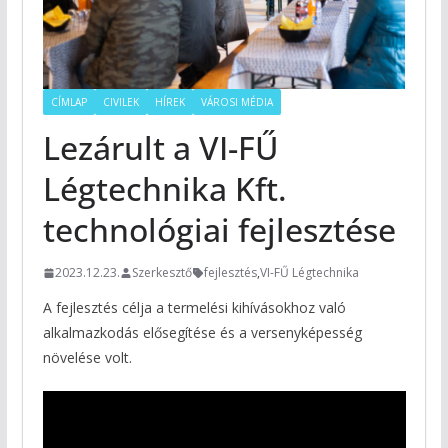
CÍMLAP
CIVILEK
HÍREK
VÁROSI MÉDIA
Lezárult a VI-FŰ
Légtechnika Kft.
technológiai fejlesztése
2023.12.23.
Szerkesztő
fejlesztés
,
VI-FŰ Légtechnika
A fejlesztés célja a termelési kihívásokhoz való
alkalmazkodás elősegítése és a versenyképesség
növelése volt.