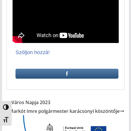
Szóljon hozzá!
Város Napja 2023
Nagy kontraszt váltása
Markót Imre polgármester karácsonyi köszöntője
Betűméret váltása