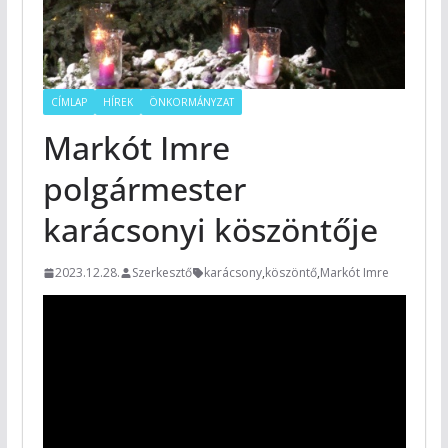
CÍMLAP
HÍREK
ÖNKORMÁNYZAT
Markót Imre
polgármester
karácsonyi köszöntője
2023.12.28.
Szerkesztő
karácsony
,
köszöntő
,
Markót Imre