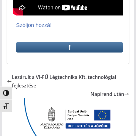
Szóljon hozzá!
Lezárult a VI-FŰ Légtechnika Kft. technológiai
fejlesztése
Napirend után
Nagy kontraszt váltása
Betűméret váltása