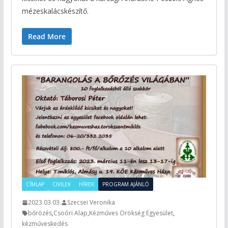
mézeskalácskészítő.
Read More
CÍMLAP
CIVILEK
HÍREK
PROGRAM AJÁNLÓ
2023.03.03.
Szecsei Veronika
bőrözés
,
Csoóri Alap
,
Kézműves Örökség Egyesület
,
kézműveskedés