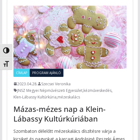
Nagy kontraszt váltása
Betűméret váltása
CÍMLAP
PROGRAM AJÁNLÓ
2023.04.28.
Szecsei Veronika
JNSZ Megyei Népművészeti Egyesület
,
kézműveskedés
,
Klen-Lábassy Kultúrkúria
,
mézeskalács
Mázas-mézes nap a Klein-
Lábassy Kultúrkúriában
Szombaton délelőtt mézeskalács díszítésre várja a
kicsiket és nagyokat a karcagi Andrásiné Peszeki Ágnes