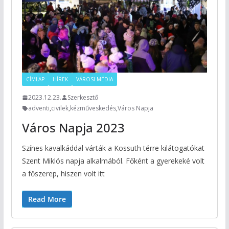
CÍMLAP
HÍREK
VÁROSI MÉDIA
2023.12.23.
Szerkesztő
adventi
,
civilek
,
kézműveskedés
,
Város Napja
Város Napja 2023
Színes kavalkáddal várták a Kossuth térre kilátogatókat
Szent Miklós napja alkalmából. Főként a gyerekeké volt
a főszerep, hiszen volt itt
Read More