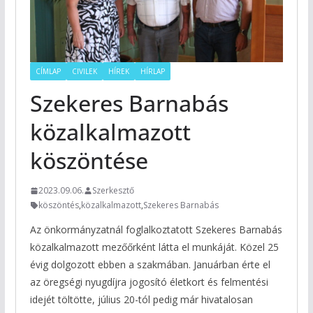
CÍMLAP
CIVILEK
HÍREK
HÍRLAP
Szekeres Barnabás
közalkalmazott
köszöntése
2023.09.06.
Szerkesztő
köszöntés
,
közalkalmazott
,
Szekeres Barnabás
Az önkormányzatnál foglalkoztatott Szekeres Barnabás
közalkalmazott mezőőrként látta el munkáját. Közel 25
évig dolgozott ebben a szakmában. Januárban érte el
az öregségi nyugdíjra jogosító életkort és felmentési
idejét töltötte, július 20-tól pedig már hivatalosan