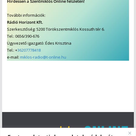
Hirdessen a Szentmiklós Online felületén!
További információk:
Rádió Horizont Kft.
Szerkesztőség: 5200 Törökszentmiklós Kossuth tér 6.
Tel.: 0656/390-676
Ügyvezető igazgató: Édes Krisztina
Tel.: +
36207778418
e-mail:
miklos-radio@t-online.hu