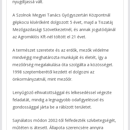
nyugdíjassá vált.
A Szolnok Megyei Tanács Gyógyszertári Központnál
gépkocsi kísérőként dolgozott 5 évet, majd a Tiszatáj
Mezőgazdasági Szövetkezetnél, és annak jogutódjánál
az Agromiklós Kft-nél töltött el 21 évet.
A természet szeretete és az erdők, mezők védelme
mindvégig meghatározta munkáját és életét, így a
mezőőrség megalakulása óta szolgálta a közösséget.
1998 szeptemberétől kezdett el dolgozni az
önkormányzatnál, mint mezőőr.
Lenyűgöző elhivatottsággal és lelkesedéssel végezte
feladatát, mindig a legnagyobb odafigyeléssel és
gondossággal járta be a rábízott területet.
Sajnálatos módon 2002-től felfedezték szívbetegségét,
műtéten is átesett. Állapota szerencsére annyira