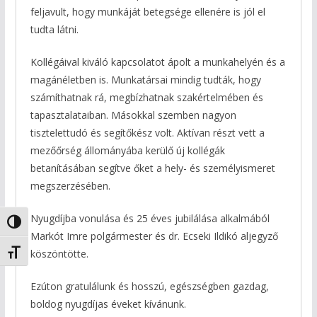
feljavult, hogy munkáját betegsége ellenére is jól el
tudta látni.
Kollégáival kiváló kapcsolatot ápolt a munkahelyén és a
magánéletben is. Munkatársai mindig tudták, hogy
számíthatnak rá, megbízhatnak szakértelmében és
tapasztalataiban. Másokkal szemben nagyon
tisztelettudó és segítőkész volt. Aktívan részt vett a
mezőőrség állományába kerülő új kollégák
betanításában segítve őket a hely- és személyismeret
megszerzésében.
Nyugdíjba vonulása és 25 éves jubilálása alkalmából
Nagy kontraszt váltása
Markót Imre polgármester és dr. Ecseki Ildikó aljegyző
köszöntötte.
Betűméret váltása
Ezúton gratulálunk és hosszú, egészségben gazdag,
boldog nyugdíjas éveket kívánunk.