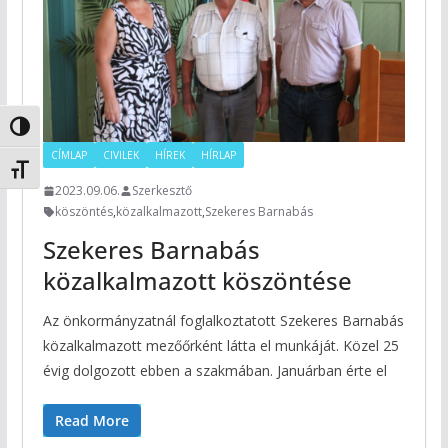
Nagy kontraszt váltása
CÍMLAP
CIVILEK
HÍREK
HÍRLAP
Betűméret váltása
2023.09.06.
Szerkesztő
köszöntés
,
közalkalmazott
,
Szekeres Barnabás
Szekeres Barnabás
közalkalmazott köszöntése
Az önkormányzatnál foglalkoztatott Szekeres Barnabás
közalkalmazott mezőőrként látta el munkáját. Közel 25
évig dolgozott ebben a szakmában. Januárban érte el
Read More