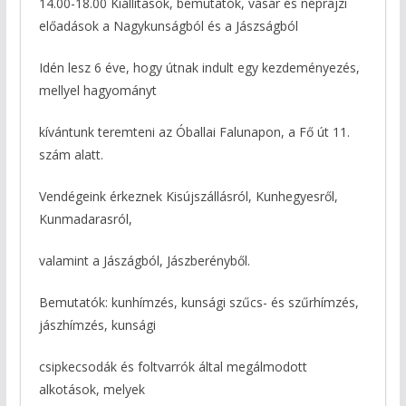
14.00-18.00 Kiállítások, bemutatók, vásár és néprajzi
előadások a Nagykunságból és a Jászságból
Idén lesz 6 éve, hogy útnak indult egy kezdeményezés,
mellyel hagyományt
kívántunk teremteni az Óballai Falunapon, a Fő út 11.
szám alatt.
Vendégeink érkeznek Kisújszállásról, Kunhegyesről,
Kunmadarasról,
valamint a Jászágból, Jászberényből.
Bemutatók: kunhímzés, kunsági szűcs- és szűrhímzés,
jászhímzés, kunsági
csipkecsodák és foltvarrók által megálmodott
alkotások, melyek