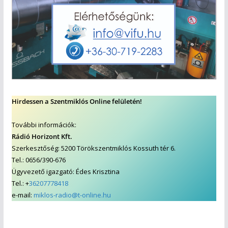
Hirdessen a Szentmiklós Online felületén!
További információk:
Rádió Horizont Kft.
Szerkesztőség: 5200 Törökszentmiklós Kossuth tér 6.
Tel.: 0656/390-676
Ügyvezető igazgató: Édes Krisztina
Tel.: +
36207778418
e-mail:
miklos-radio@t-online.hu