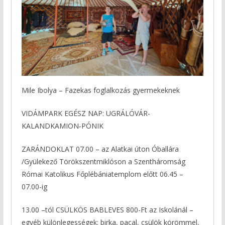
Mile Ibolya – Fazekas foglalkozás gyermekeknek
VIDÁMPARK EGÉSZ NAP: UGRÁLÓVÁR-
KALANDKAMION-PÓNIK
ZARÁNDOKLAT 07.00 – az Alatkai úton Óballára
/Gyülekező Törökszentmiklóson a Szentháromság
Római Katolikus Főplébániatemplom előtt 06.45 –
07.00-ig
13.00 –tól CSÜLKÖS BABLEVES 800-Ft az Iskolánál –
egyéb különlegességek: birka, pacal, csülök körömmel,