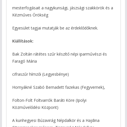
mesterfogásait a nagykunsági, jászsági szakkörök és a
Kézműves Örökség
Egyesület tagjai mutatják be az érdeklődőknek.
Kiállítások:
Bak Zoltán rátétes szűr készítő népi iparművészi és
Faragó Mária
cifraszűr hímzői (Legyesbénye)
Hornyákné Szabó Bernadett fazekas (Fegyvernek),
Folton-Folt Foltvarrók Baráti Köre (Ipolyi
Közművelődési Központ)
A kunhegyesi Búzavirág Népdalkör és a Hajdina