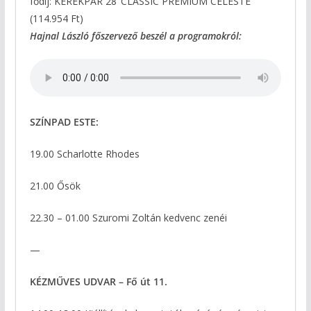
fődíj: KERÉKPÁR 28’ CLASSIC PRÉMIUM CELESTE
(114.954 Ft)
Hajnal László főszervező beszél a programokról:
SZÍNPAD ESTE:
19.00 Scharlotte Rhodes
21.00 Ősök
22.30 – 01.00 Szuromi Zoltán kedvenc zenéi
—
KÉZMŰVES UDVAR – Fő út 11.