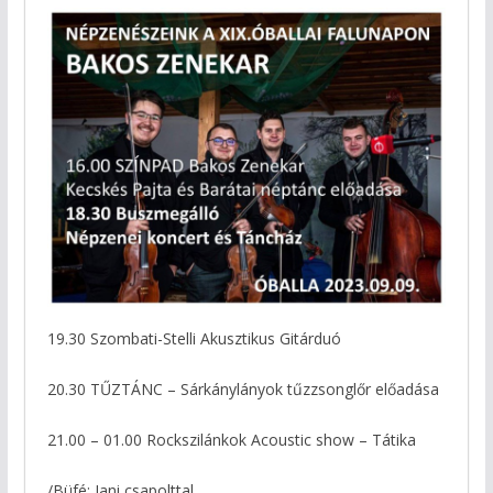
19.30 Szombati-Stelli Akusztikus Gitárduó
20.30 TŰZTÁNC – Sárkánylányok tűzzsonglőr előadása
21.00 – 01.00 Rockszilánkok Acoustic show – Tátika
/Büfé: Jani csapolttal