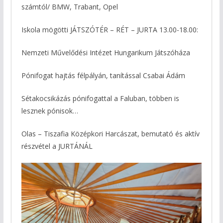
számtól/ BMW, Trabant, Opel
Iskola mögötti JÁTSZÓTÉR – RÉT – JURTA 13.00-18.00:
Nemzeti Művelődési Intézet Hungarikum Játszóháza
Pónifogat hajtás félpályán, tanítással Csabai Ádám
Sétakocsikázás pónifogattal a Faluban, többen is
lesznek pónisok…
Olas – Tiszafia Középkori Harcászat, bemutató és aktív
részvétel a JURTÁNÁL