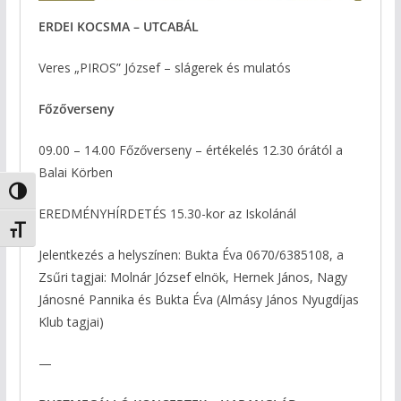
ERDEI KOCSMA – UTCABÁL
Veres „PIROS” József – slágerek és mulatós
Főzőverseny
09.00 – 14.00 Főzőverseny – értékelés 12.30 órától a
Balai Körben
Nagy kontraszt váltása
EREDMÉNYHÍRDETÉS 15.30-kor az Iskolánál
Betűméret váltása
Jelentkezés a helyszínen: Bukta Éva 0670/6385108, a
Zsűri tagjai: Molnár József elnök, Hernek János, Nagy
Jánosné Pannika és Bukta Éva (Almásy János Nyugdíjas
Klub tagjai)
—