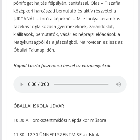
pónifogat hajtás félpályán, tanítással, Olas – Tiszafia
középkori harcászati bemutató és aktív részvétel a
JURTÁNÁL – fotó a képeknél – Mile Ibolya keramikus
fazekas foglalkozása gyermekeknek, zarándoklat,
kiállítások, bemutatók, vásár és néprajzi előadások a
Nagykunságból és a Jászságból. Na röviden ez lesz az
Óballai Falunap idén.
Hajnal László főszervező beszél az előzményekről
:
ÓBALLAI ISKOLA UDVAR
10.30 A Törökszentmiklósi Népdalkör műsora
11.30 -12.30 ÜNNEPI SZENTMISE az Iskola