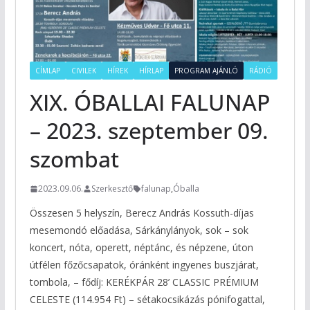
CÍMLAP
CIVILEK
HÍREK
HÍRLAP
PROGRAM AJÁNLÓ
RÁDIÓ
XIX. ÓBALLAI FALUNAP
– 2023. szeptember 09.
szombat
2023.09.06.
Szerkesztő
falunap
,
Óballa
Összesen 5 helyszín, Berecz András Kossuth-díjas
mesemondó előadása, Sárkánylányok, sok – sok
koncert, nóta, operett, néptánc, és népzene, úton
útfélen főzőcsapatok, óránként ingyenes buszjárat,
tombola, – fődíj: KERÉKPÁR 28’ CLASSIC PRÉMIUM
CELESTE (114.954 Ft) – sétakocsikázás pónifogattal,