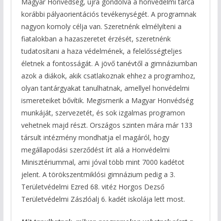
Magyar Honvédség, újra gondolva a honvédelmi tárca
korábbi pályaorientációs tevékenységét. A programnak
nagyon komoly célja van. Szeretnénk elmélyíteni a
fiatalokban a hazaszeretet érzését, szeretnénk
tudatosítani a haza védelmének, a felelősségteljes
életnek a fontosságát. A jövő tanévtől a gimnáziumban
azok a diákok, akik csatlakoznak ehhez a programhoz,
olyan tantárgyakat tanulhatnak, amellyel honvédelmi
ismereteiket bővítik. Megismerik a Magyar Honvédség
munkáját, szervezetét, és sok izgalmas programon
vehetnek majd részt. Országos szinten mára már 133
társult intézmény mondhatja el magáról, hogy
megállapodási szerződést írt alá a Honvédelmi
Minisztériummal, ami jóval több mint 7000 kadétot
jelent. A törökszentmiklósi gimnázium pedig a 3.
Területvédelmi Ezred 68. vitéz Horgos Dezső
Területvédelmi Zászlóalj 6. kadét iskolája lett most.