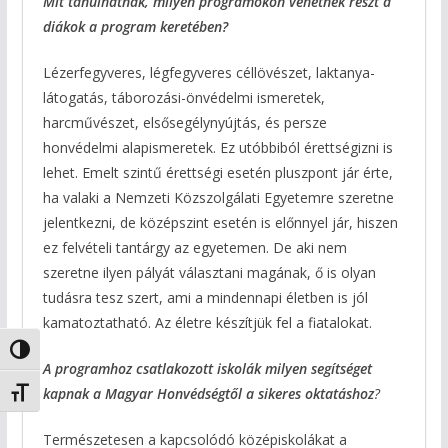
Mit tanulhatnak, milyen programokon vehetnek részt a
diákok a program keretében?
Lézerfegyveres, légfegyveres céllövészet, laktanya-
látogatás, táborozási-önvédelmi ismeretek,
harcművészet, elsősegélynyújtás, és persze
honvédelmi alapismeretek. Ez utóbbiból érettségizni is
lehet. Emelt szintű érettségi esetén pluszpont jár érte,
ha valaki a Nemzeti Közszolgálati Egyetemre szeretne
jelentkezni, de középszint esetén is előnnyel jár, hiszen
ez felvételi tantárgy az egyetemen. De aki nem
szeretne ilyen pályát választani magának, ő is olyan
tudásra tesz szert, ami a mindennapi életben is jól
kamatoztatható. Az életre készítjük fel a fiatalokat.
Nagy kontraszt váltása
A programhoz csatlakozott iskolák milyen segítséget
kapnak a Magyar Honvédségtől a sikeres oktatáshoz
?
Betűméret váltása
Természetesen a kapcsolódó középiskolákat a