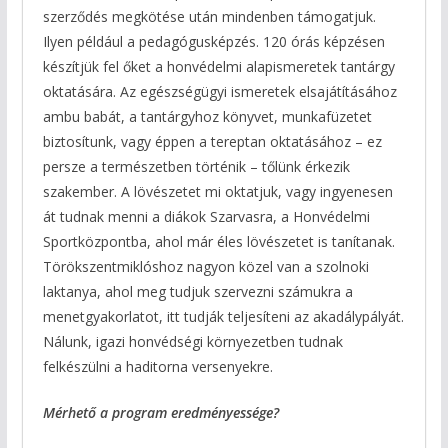
szerződés megkötése után mindenben támogatjuk.
Ilyen például a pedagógusképzés. 120 órás képzésen
készítjük fel őket a honvédelmi alapismeretek tantárgy
oktatására. Az egészségügyi ismeretek elsajátításához
ambu babát, a tantárgyhoz könyvet, munkafüzetet
biztosítunk, vagy éppen a tereptan oktatásához – ez
persze a természetben történik – tőlünk érkezik
szakember. A lövészetet mi oktatjuk, vagy ingyenesen
át tudnak menni a diákok Szarvasra, a Honvédelmi
Sportközpontba, ahol már éles lövészetet is tanítanak.
Törökszentmiklóshoz nagyon közel van a szolnoki
laktanya, ahol meg tudjuk szervezni számukra a
menetgyakorlatot, itt tudják teljesíteni az akadálypályát.
Nálunk, igazi honvédségi környezetben tudnak
felkészülni a haditorna versenyekre.
Mérhető a program eredményessége?