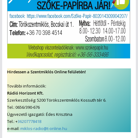
Hirdessen a Szentmiklós Online felületén!
További információk:
Rádió Horizont Kft.
Szerkesztőség: 5200 Törökszentmiklós Kossuth tér 6.
Tel.: 0656/390-676
Ügyvezető igazgató: Édes Krisztina
Tel.: +
36207778418
e-mail:
miklos-radio@t-online.hu