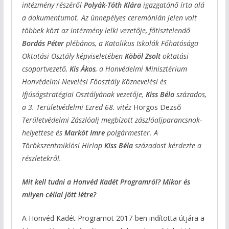
intézmény részéről
Polyák-Tóth Klára
igazgatónő írta alá
a dokumentumot. Az ünnepélyes ceremónián jelen volt
többek közt az intézmény lelki vezetője, főtisztelendő
Bordás Péter
plébános, a Katolikus Iskolák Főhatósága
Oktatási Osztály képviseletében
Köböl Zsolt
oktatási
csoportvezető,
Kis Ákos
, a Honvédelmi Minisztérium
Honvédelmi Nevelési Főosztály Köznevelési és
Ifjúságstratégiai Osztályának vezetője,
Kiss Béla
százados,
a 3. Területvédelmi Ezred 68. vitéz
Horgos Dezső
Területvédelmi Zászlóalj
megbízott zászlóaljparancsnok-
helyettese és
Markót Imre
polgármester. A
Törökszentmiklósi Hírlap
Kiss Béla
századost kérdezte a
részletekről.
Mit kell tudni a Honvéd Kadét Programról? Mikor és
milyen céllal jött létre?
A Honvéd Kadét Programot 2017-ben indította útjára a