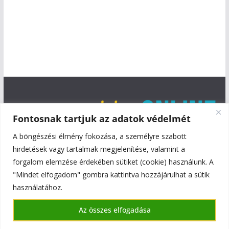
Fontosnak tartjuk az adatok védelmét
A böngészési élmény fokozása, a személyre szabott
hirdetések vagy tartalmak megjelenítése, valamint a
forgalom elemzése érdekében sütiket (cookie) használunk. A
"Mindet elfogadom" gombra kattintva hozzájárulhat a sütik
használatához.
Copyright © 2026
Szentmiklós Online
. All rights reserved.
Az összes elfogadása
Theme:
ColorMag
by ThemeGrill. Powered by
WordPress
.