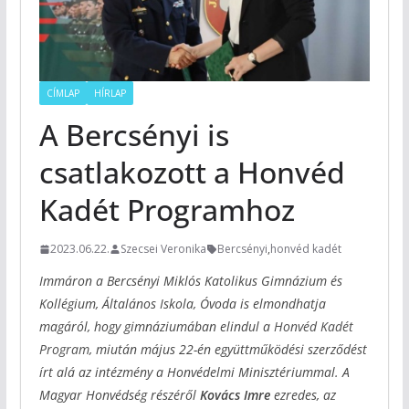
CÍMLAP
HÍRLAP
A Bercsényi is
csatlakozott a Honvéd
Kadét Programhoz
2023.06.22.
Szecsei Veronika
Bercsényi
,
honvéd kadét
Immáron a Bercsényi Miklós Katolikus Gimnázium és
Kollégium, Általános Iskola, Óvoda is elmondhatja
magáról, hogy gimnáziumában elindul a
Honvéd Kadét
Program
, miután május 22-én együttműködési szerződést
írt alá az intézmény a Honvédelmi Minisztériummal. A
Magyar Honvédség részéről
Kovács Imre
ezredes, az