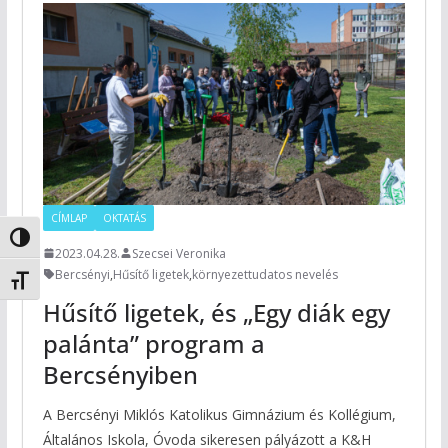
CÍMLAP
OKTATÁS
Nagy kontraszt váltása
2023.04.28.
Szecsei Veronika
Bercsényi
,
Hűsítő ligetek
,
környezettudatos nevelés
Betűméret váltása
Hűsítő ligetek, és „Egy diák egy
palánta” program a
Bercsényiben
A Bercsényi Miklós Katolikus Gimnázium és Kollégium,
Általános Iskola, Óvoda sikeresen pályázott a K&H