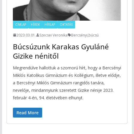
CÍMLAP
HÍREK
HÍRLAP
OKTATÁS
2023.03.01.
Szecsei Veronika
Bercsényi
,
búcsú
Búcsúzunk Karakas Gyuláné
Gizike nénitől
Megrendülve hallottuk a szomorú hírt, hogy a Bercsényi
Miklós Katolikus Gimnázium és Kollégium, illetve elődje,
a Bercsényi Miklós Gimnázium rangidős tanára,
nevelője, mindannyiunk szeretett Gizike nénije 2023.
február 4-én, 94. életévében elhunyt.
Read More