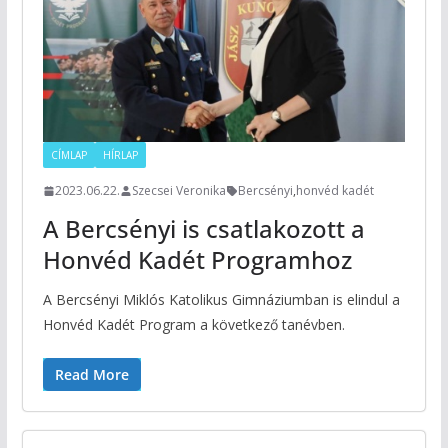
CÍMLAP
HÍRLAP
2023.06.22.
Szecsei Veronika
Bercsényi
,
honvéd kadét
A Bercsényi is csatlakozott a
Honvéd Kadét Programhoz
A Bercsényi Miklós Katolikus Gimnáziumban is elindul a
Honvéd Kadét Program a következő tanévben.
Read More