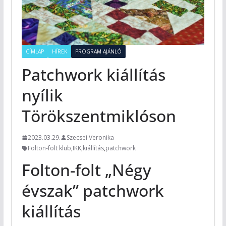
CÍMLAP
HÍREK
PROGRAM AJÁNLÓ
Patchwork kiállítás
nyílik
Törökszentmiklóson
2023.03.29.
Szecsei Veronika
Folton-folt klub
,
IKK
,
kiállítás
,
patchwork
Folton-folt „Négy
évszak” patchwork
kiállítás