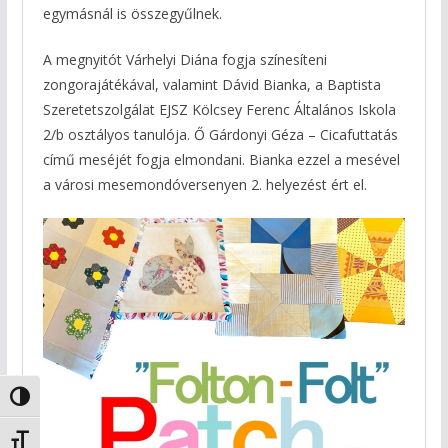
egymásnál is összegyűlnek.
A megnyitót Várhelyi Diána fogja színesíteni
zongorajátékával, valamint Dávid Bianka, a Baptista
Szeretetszolgálat EJSZ Kölcsey Ferenc Általános Iskola
2/b osztályos tanulója. Ő Gárdonyi Géza – Cicafuttatás
című meséjét fogja elmondani. Bianka ezzel a mesével
a városi mesemondóversenyen 2. helyezést ért el.
Nagy kontraszt váltása
Betűméret váltása