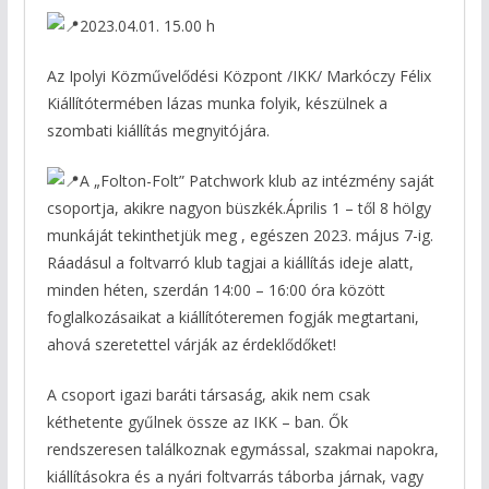
2023.04.01. 15.00 h
Az Ipolyi Közművelődési Központ /IKK/ Markóczy Félix
Kiállítótermében lázas munka folyik, készülnek a
szombati kiállítás megnyitójára.
A „Folton-Folt” Patchwork klub az intézmény saját
csoportja, akikre nagyon büszkék.Április 1 – től 8 hölgy
munkáját tekinthetjük meg , egészen 2023. május 7-ig.
Ráadásul a foltvarró klub tagjai a kiállítás ideje alatt,
minden héten, szerdán 14:00 – 16:00 óra között
foglalkozásaikat a kiállítóteremen fogják megtartani,
ahová szeretettel várják az érdeklődőket!
A csoport igazi baráti társaság, akik nem csak
kéthetente gyűlnek össze az IKK – ban. Ők
rendszeresen találkoznak egymással, szakmai napokra,
kiállításokra és a nyári foltvarrás táborba járnak, vagy