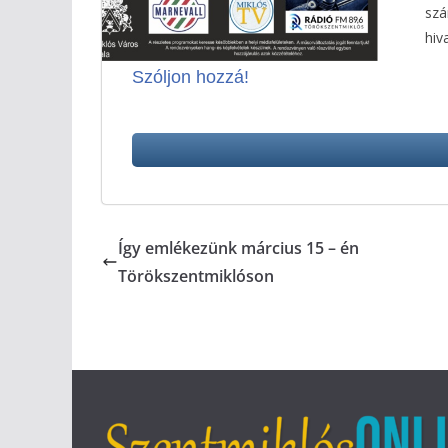
szá
hiv
Szóljon hozzá!
Így emlékezünk március 15 – én
Törökszentmiklóson