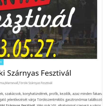
EK
i Szárnyas Fesztivál
mia
,
Marnevall
,
Töröki Szárnyas Fesztivál
ek, szakácsok, konyhatündérek, profik, kezdők, azaz minden fakanál
gató jelentkezését várja Törökszentmiklós gasztronómiai találkozója,
öki Szárnyas Fesztivál
. Idén már VIII. alkalommal szervezi a város