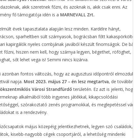
dazoknak, akik szeretnek főzni, és azoknak is, akik csak enni. Az
mény fő támogatója idén is a
MARNEVALL Zrt.
elmúlt évek tapasztalata alapján lesz minden. Kardélre hányt,
llrácson, sparheltben sült szárnyasok, bográcsban főtt kakaspörköltek,
ari kapirgálók nyeles combjának javából készült finomságok. De bárm
et főzni, hiszen nem kell, hogy szárnya legyen, bégethet, röföghet,
oghat, sőt lehet vega is! Semmi nincs kizárva.
 azonban fontos változás, hogy az augusztusi időpontról elmozdult 
ztivál napja.
Most 2023. május 27 – én lesz megtartva
, de továbbra i
ökszentmiklós Városi Strandfürdő
területén. Ez azt is jelenti, hogy
rmeknap alkalmából több ingyenes játékkal, kikapcsolódási
etőséggel, szórakoztató zenés programokkal, és meglepetéssel várja
ládokat is a rendezvény.
őzőcsapatok május közepéig jelentkezhetnek, legyen szó családok,
átok, kisebb-nagyobb cégek csoportjáról, a lehetőség mindenki