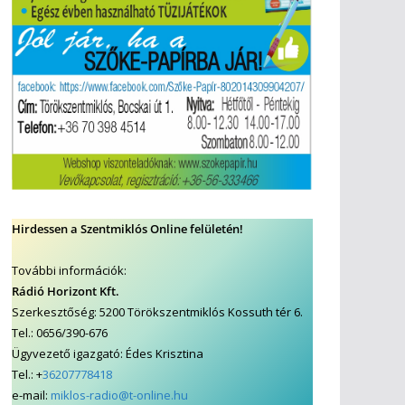
it
a
Hirdessen a Szentmiklós Online felületén!
s a
További információk:
Rádió Horizont Kft.
 a
Szerkesztőség: 5200 Törökszentmiklós Kossuth tér 6.
Tel.: 0656/390-676
Ügyvezető igazgató: Édes Krisztina
Tel.: +
36207778418
e-mail:
miklos-radio@t-online.hu