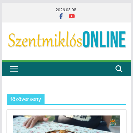
Skip
2026.08.08.
to
content
főzőverseny