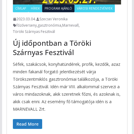
CÍMLAP
HÍREK
PROGRAM AJÁNLÓ
VÁROSI RENDEZVÉNYEK
2023.03.04.
Szecsei Veronika
főzőverseny
,
gasztronómia
,
Marnevall
,
Töröki Szárnyas Fesztivál
Új időpontban a Töröki
Szárnyas Fesztivál
Séfek, szakácsok, konyhatündérek, profik, kezdők, azaz
minden fakanál forgató jelentkezését várja
Törökszentmiklós gasztronómiai találkozója, a Töröki
Szárnyas Fesztivál. Idén már VIII. alkalommal szervezi a
város mindazoknak, akik szeretnek főzni, és azoknak is,
akik csak enni. Az esemény fő támogatója idén is a
MARNEVALL Zrt.
Read More