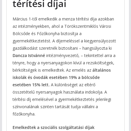
térítési díjai
Március 1-től emelkedik a menza térítési díja azokban
az intézményekben, ahol a Törökszentmiklós Városi
Bölcsőde és Főzőkonyha biztosítja a
gyermekétkeztetést. A díjemeléssel a kiegyensúlyozott
gazdálkodást szeretnék biztosítani – hangsúlyozta ki
Dancza Istvánné
intézményvezető, – tekintettel arra a
tényre, hogy a nyersanyagokon kívül a rezsiköltségek,
bérköltségek is emelkedtek. Az emelés az
általános
iskolák és óvodák esetében 19% a bölcsőde
esetében 15% lett.
A különbséget az eltérő
összetételű nyersanyagok használata indokolja. A
térítési díj emelésével a gyermekétkeztetés jelenlegi
színvonalának szinten tartását tudja vállalni a
főzőkonyha.
Emelkedtek a szociális szolgáltatási díjak