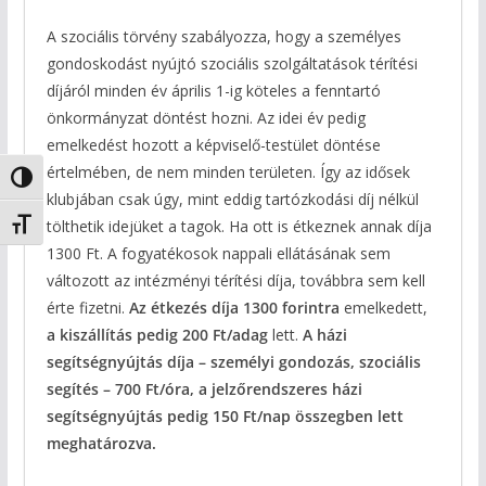
A szociális törvény szabályozza, hogy a személyes
gondoskodást nyújtó szociális szolgáltatások térítési
díjáról minden év április 1-ig köteles a fenntartó
önkormányzat döntést hozni. Az idei év pedig
emelkedést hozott a képviselő-testület döntése
értelmében, de nem minden területen. Így az idősek
Nagy kontraszt váltása
klubjában csak úgy, mint eddig tartózkodási díj nélkül
Betűméret váltása
tölthetik idejüket a tagok. Ha ott is étkeznek annak díja
1300 Ft. A fogyatékosok nappali ellátásának sem
változott az intézményi térítési díja, továbbra sem kell
érte fizetni.
Az étkezés díja 1300 forintra
emelkedett,
a kiszállítás pedig 200 Ft/adag
lett.
A házi
segítségnyújtás díja – személyi gondozás, szociális
segítés – 700 Ft/óra, a jelzőrendszeres házi
segítségnyújtás pedig 150 Ft/nap összegben lett
meghatározva.