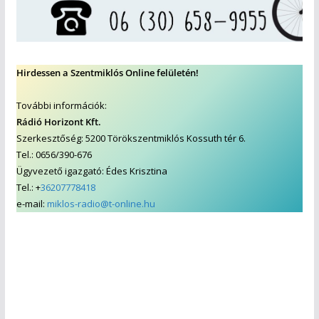
Hirdessen a Szentmiklós Online felületén!
További információk:
Rádió Horizont Kft.
Szerkesztőség: 5200 Törökszentmiklós Kossuth tér 6.
Tel.: 0656/390-676
Ügyvezető igazgató: Édes Krisztina
Tel.: +
36207778418
e-mail:
miklos-radio@t-online.hu