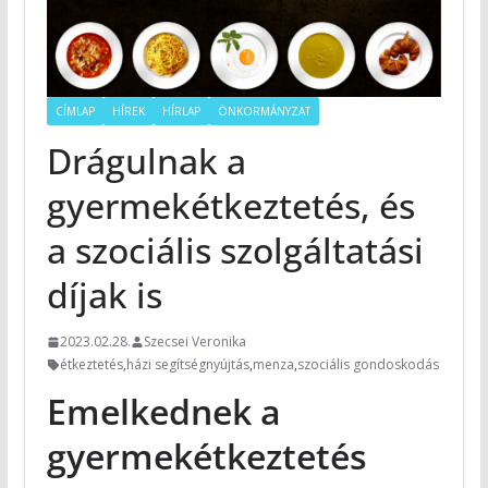
CÍMLAP
HÍREK
HÍRLAP
ÖNKORMÁNYZAT
Drágulnak a
gyermekétkeztetés, és
a szociális szolgáltatási
díjak is
2023.02.28.
Szecsei Veronika
étkeztetés
,
házi segítségnyújtás
,
menza
,
szociális gondoskodás
Emelkednek a
gyermekétkeztetés