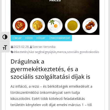
Nagy kontraszt váltása
CÍMLAP
HÍREK
HÍRLAP
ÖNKORMÁNYZAT
2023.02.28.
Szecsei Veronika
Betűméret váltása
étkeztetés
,
házi segítségnyújtás
,
menza
,
szociális gondoskodás
Drágulnak a
gyermekétkeztetés, és a
szociális szolgáltatási díjak is
Az infláció, a rezsi – és bérköltségek emelkedését a
törökszentmiklósi önkormányzat sem tudja
kiküszöbölni. Ezért több kötelező feladatellátás
területén kénytelen volt díjat emelni március 1 – től.