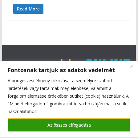
Read More
Fontosnak tartjuk az adatok védelmét
A böngészési élmény fokozása, a személyre szabott
hirdetések vagy tartalmak megjelenítése, valamint a
forgalom elemzése érdekében sütiket (cookie) használunk. A
"Mindet elfogadom" gombra kattintva hozzájárulhat a sütik
használatához.
Copyright © 2026
Szentmiklós Online
. All rights reserved.
Az összes elfogadása
Theme:
ColorMag
by ThemeGrill. Powered by
WordPress
.