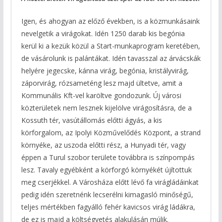
Igen, és ahogyan az előző években, is a közmunkásaink
nevelgetik a virágokat. Idén 1250 darab kis begónia
kerül ki a kezük közül a Start-munkaprogram keretében,
de vásárolunk is palántákat. Idén tavasszal az árvácskák
helyére jegecske, kánna virág, begónia, kristályvirág,
záporvirág, rózsameténg lesz majd ültetve, amit a
Kommunális Kft-vel karöltve gondozunk. Új városi
közterületek nem lesznek kijelölve virágosításra, de a
Kossuth tér, vasútállomás előtti ágyás, a kis
körforgalom, az Ipolyi Közművelődés Központ, a strand
környéke, az uszoda előtti rész, a Hunyadi tér, vagy
éppen a Turul szobor területe továbbra is színpompás
lesz. Tavaly egyébként a körforgó környékét újítottuk
meg cserjékkel. A Városháza előtt lévő fa virágládáinkat
pedig idén szeretnénk lecserélni kimagasló minőségű,
teljes mértékben fagyálló fehér kavicsos virág ládákra,
de ez is majd a költségvetés alakulásán múlik.