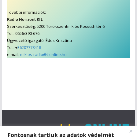
További információk:
Rádió Horizont Kft.
Szerkesztőség: 5200 Törökszentmiklós Kossuth tér 6.
Tel.: 0656/390-676
Ügyvezető igazgató: Édes Krisztina
Tel.: +
36207778418
e-mail:
miklos-radio@t-online.hu
Fontosnak tartjuk az adatok védelmét