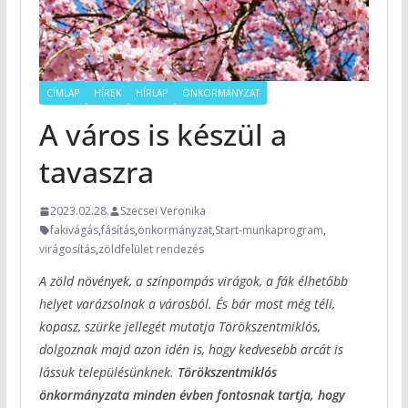
CÍMLAP
HÍREK
HÍRLAP
ÖNKORMÁNYZAT
A város is készül a
tavaszra
2023.02.28.
Szecsei Veronika
fakivágás
,
fásítás
,
önkormányzat
,
Start-munkaprogram
,
virágosítás
,
zöldfelület rendezés
A zöld növények, a színpompás virágok, a fák élhetőbb
helyet varázsolnak a városból. És bár most még téli,
kopasz, szürke jellegét mutatja Törökszentmiklós,
dolgoznak majd azon idén is, hogy kedvesebb arcát is
lássuk településünknek.
Törökszentmiklós
önkormányzata minden évben fontosnak tartja, hogy