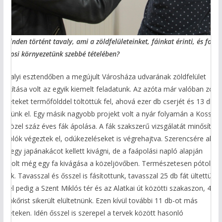
 minden történt tavaly, ami a zöldfelületeinket, fáinkat érinti, és fonto
 városi környezetünk szebbé tételében?
 tavalyi esztendőben a megújult Városháza udvarának zöldfelület
ialakítása volt az egyik kiemelt feladatunk. Az azóta már valóban zöld
erületeket termőfölddel töltöttük fel, ahová ezer db cserjét és 13 db fá
ltettünk el. Egy másik nagyobb projekt volt a nyár folyamán a Kossuth
éri közel száz éves fák ápolása. A fák szakszerű vizsgálatát minősített
aápolók végeztek el, odúkezeléseket is végrehajtva. Szerencsére akko
sak egy japánakácot kellett kivágni, de a faápolási napló alapján
ndokolt még egy fa kivágása a közeljövőben. Természetesen pótolni
ogjuk. Tavasszal és ősszel is fásítottunk, tavasszal 25 db fát ültettünk,
sszel pedig a Szent Miklós tér és az Alatkai út közötti szakaszon, 43 d
ömbkőrist sikerült elültetnünk. Ezen kívül további 11 db-ot más
erületeken. Idén ősszel is szerepel a tervek között hasonló