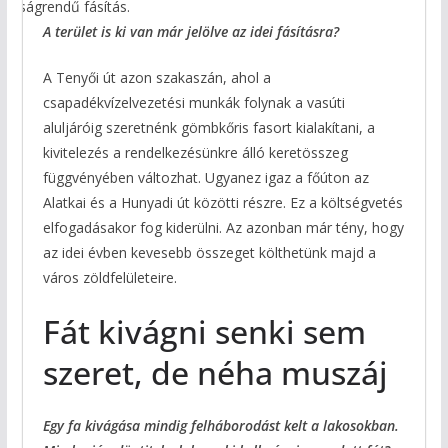
agyságrendű fásítás.
A terület is ki van már jelölve az idei fásításra?
A Tenyői út azon szakaszán, ahol a
csapadékvízelvezetési munkák folynak a vasúti
aluljáróig szeretnénk gömbkőris fasort kialakítani, a
kivitelezés a rendelkezésünkre álló keretösszeg
függvényében változhat. Ugyanez igaz a főúton az
Alatkai és a Hunyadi út közötti részre. Ez a költségvetés
elfogadásakor fog kiderülni. Az azonban már tény, hogy
az idei évben kevesebb összeget költhetünk majd a
város zöldfelületeire.
Fát kivágni senki sem
szeret, de néha muszáj
Egy fa kivágása mindig felháborodást kelt a lakosokban.