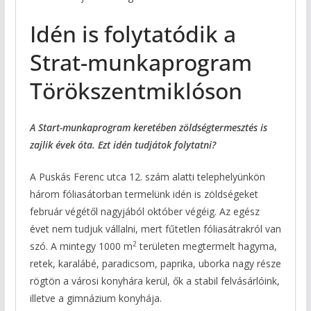
Idén is folytatódik a
Strat-munkaprogram
Törökszentmiklóson
A Start-munkaprogram keretében zöldségtermesztés is
zajlik évek óta. Ezt idén tudjátok folytatni?
A Puskás Ferenc utca 12. szám alatti telephelyünkön
három fóliasátorban termelünk idén is zöldségeket
február végétől nagyjából október végéig. Az egész
évet nem tudjuk vállalni, mert fűtetlen fóliasátrakról van
2
szó. A mintegy 1000 m
területen megtermelt hagyma,
retek, karalábé, paradicsom, paprika, uborka nagy része
rögtön a városi konyhára kerül, ők a stabil felvásárlóink,
illetve a gimnázium konyhája.