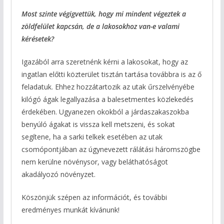
Most szinte végigvettük, hogy mi mindent végeztek a
zöldfelület kapcsán, de a lakosokhoz van-e valami
kérésetek?
Igazából arra szeretnénk kérni a lakosokat, hogy az
ingatlan előtti közterület tisztán tartása továbbra is az ő
feladatuk. Ehhez hozzátartozik az utak űrszelvényébe
kilógó ágak legallyazása a balesetmentes közlekedés
érdekében. Ugyanezen okokból a járdaszakaszokba
benyúló ágakat is vissza kell metszeni, és sokat
segítene, ha a sarki telkek esetében az utak
csomópontjában az úgynevezett rálátási háromszögbe
nem kerülne növénysor, vagy beláthatóságot
akadályozó növényzet.
Köszönjük szépen az információt, és további
eredményes munkát kívánunk!