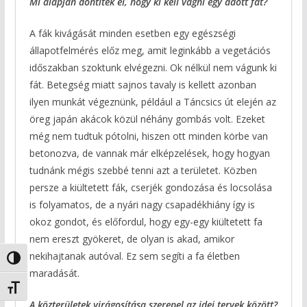
Mi alapján döntitek el, hogy ki kell vágni egy adott fát?
A fák kivágását minden esetben egy egészségi
állapotfelmérés előz meg, amit leginkább a vegetációs
időszakban szoktunk elvégezni. Ok nélkül nem vágunk ki
fát. Betegség miatt sajnos tavaly is kellett azonban
ilyen munkát végeznünk, például a Táncsics út elején az
öreg japán akácok közül néhány gombás volt. Ezeket
még nem tudtuk pótolni, hiszen ott minden körbe van
betonozva, de vannak már elképzelések, hogy hogyan
tudnánk mégis szebbé tenni azt a területet. Közben
persze a kiültetett fák, cserjék gondozása és locsolása
is folyamatos, de a nyári nagy csapadékhiány így is
okoz gondot, és előfordul, hogy egy-egy kiültetett fa
nem ereszt gyökeret, de olyan is akad, amikor
nekihajtanak autóval. Ez sem segíti a fa életben
Nagy kontraszt váltása
maradását.
Betűméret váltása
A közterületek virágosítása szerepel az idei tervek között?