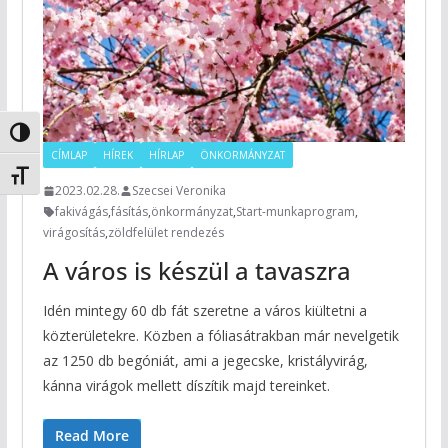
Nagy kontraszt váltása
CÍMLAP
HÍREK
HÍRLAP
ÖNKORMÁNYZAT
Betűméret váltása
2023.02.28.
Szecsei Veronika
fakivágás
,
fásítás
,
önkormányzat
,
Start-munkaprogram
,
virágosítás
,
zöldfelület rendezés
A város is készül a tavaszra
Idén mintegy 60 db fát szeretne a város kiültetni a
közterületekre. Közben a fóliasátrakban már nevelgetik
az 1250 db begóniát, ami a jegecske, kristályvirág,
kánna virágok mellett díszítik majd tereinket.
Read More