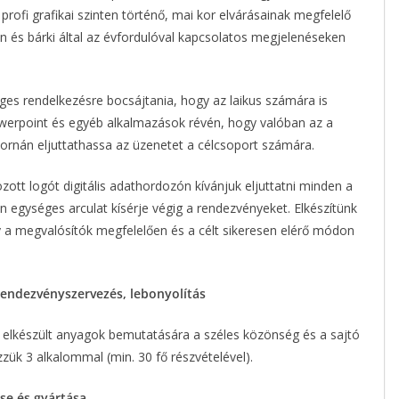
 profi grafikai szinten történő, mai kor elvárásainak megfelelő
n és bárki által az évfordulóval kapcsolatos megjelenéseken
ges rendelkezésre bocsájtania, hogy az laikus számára is
owerpoint és egyéb alkalmazások révén, hogy valóban az a
tornán eljuttathassa az üzenetet a célcsoport számára.
zott logót digitális adathordozón kívánjuk eljuttatni minden a
 egységes arculat kísérje végig a rendezvényeket. Elkészítünk
gy a megvalósítók megfelelően és a célt sikeresen elérő módon
endezvényszervezés, lebonyolítás
z elkészült anyagok bemutatására a széles közönség és a sajtó
zzük 3 alkalommal (min. 30 fő részvételével).
se és gyártása