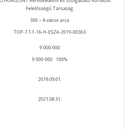
Ó HORIZONT Kereskedelmi és Szolgáltató Korlátolt
Felelősségű Társaság
300 – A város arca
TOP-7.1.1-16-H-ESZA-2019-00363
9 000 000
9 000 000 100%
2019.09.01.
2021.08.31.