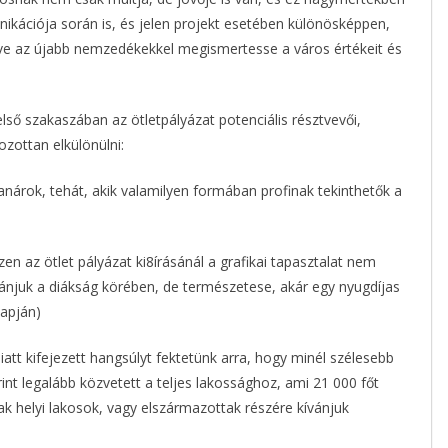
munikációja során is, és jelen projekt esetében különösképpen,
e az újabb nemzedékekkel megismertesse a város értékeit és
lső szakaszában az ötletpályázat potenciális résztvevői,
zottan elkülönülni:
árok, tehát, akik valamilyen formában profinak tekinthetők a
az ötlet pályázat ki8írásánál a grafikai tapasztalat nem
kívánjuk a diákság körében, de természetese, akár egy nyugdíjas
lapján)
att kifejezett hangsúlyt fektetünk arra, hogy minél szélesebb
int legalább közvetett a teljes lakossághoz, ami 21 000 főt
k helyi lakosok, vagy elszármazottak részére kívánjuk