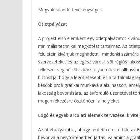
Megvalósítandó tevékenységek
Ötletpályázat
A projekt első elemként egy ötletpályázatot kíván
minimális technikai megkötést tartalmaz. Az ötle
felületein kívánjuk meghirdetni, mindenki számára
szervezeteket és az egész városi, sőt régiós lakoss
felkészültség nélkül is bárki olyan ötlettel állhas
biztosítja, hogy a legötletesebb és a tartalmilag
később profi grafikai munkává alakulhasson, amel
lakosság bevonására, az évforduló üzenetével tört
megemlékezésre ösztönözni a helyieket.
Logó és egyéb arculati elemek tervezése, kivitel
Az ötletpályázatot, ahogy fentebb említettük, az E
bevonva a helytörténetben jártas, valamint a graf