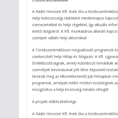
A Rádió Horizont Kft. évek óta a törökszentmikló
Helyi kisközösségi rádióként mindennapos kapcsolat
szervezetekkel és helyi cégekkel, így aktuális info
érintő dolgokról. A Kft. munkatársai állandó kapc
szerepet vállaló helyi aktorokkal.
A Törökszentmiklóson megvalósuló programok és re
szerkesztett helyi Hírlap és Magazin. A Kft. ügyvez
Emlékbizottságnak, amely különböző tematikák al
személyek bevonásával jött létre Képviselő testüle
tervezik meg az elkövetkezendő pár hónapban me
programok, amelyek méltó módon tisztelegnek az é
mozgósítva a helyi közösség minden rétegét.
A projekt előkészítettsége
A Rádió Horizont Kft. évek óta a törökszentmikló