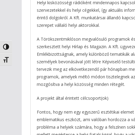
Helyi kisközösségi rádióként mindennapos kapcsolat
szervezetekkel és helyi cégekkel, így aktuális info
érintő dolgokról. A Kft. munkatársai állandó kapc
szerepet vállaló helyi aktorokkal.
A Törökszentmiklóson megvalósuló programok és re
szerkesztett helyi Hírlap és Magazin. A Kft. ügyvez
Nagy kontraszt váltása
Emlékbizottságnak, amely különböző tematikák al
Betűméret váltása
személyek bevonásával jött létre Képviselő testült
tervezik meg az elkövetkezendő pár hónapban me
programok, amelyek méltó módon tisztelegnek az é
mozgósítva a helyi közösség minden rétegét.
A projekt által érintett célcsoport(ok)
Fontos, hogy nem egy egyszerű esztétikai elemet
emblematikus eszközt, ami valóban hordozza a vár
probléma a helyiek számára, hogy a felszínen sokk
mellett megértesse a helyi fiatalsággal, hogy a v