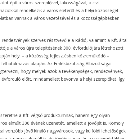
ot épít a város szereplőivel, lakosságával, a civil
rmációkkal rendelkezik a város életéről és a helyi közösséget
solatban vannak a város vezetésével és a közösségépítésben
ndezvények szerves résztvevője a Rádió, valamint a Kft. által
etője a város újra telepítésének 300. évfordulójára létrehozott
apján helyi – a közösség fejlesztésben közreműködő –
i felhatalmazás alapján. Az Emlékbizottság Albizottságai
gtervezni, hogy melyek azok a tevékenységek, rendezvények,
vforduló előtt, mindamellett bevonva a helyi szereplőket, így
 szeretne a Kft. végső produktumnak, hanem egy olyan
os elmúlt 300 évének üzenetét, amellett a jövőjét is. Komoly
al vonzóbb jövő kínáló nagyvárosok, vagy külföldi lehetőségek
árosnak nem csak múltja, de jövője is van, és ez nagymértékben