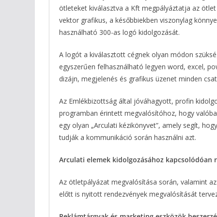
ötleteket kiválasztva a Kft megpályáztatja az ötlet
vektor grafikus, a későbbiekben viszonylag könnye
használható 300-as logó kidolgozását.
A logót a kiválasztott cégnek olyan módon szüksé
egyszerűen felhasználható legyen word, excel, p
dizájn, megjelenés és grafikus üzenet minden csa
Az Emlékbizottság által jóváhagyott, profin kidolgo
programban érintett megvalósítóhoz, hogy valóban
egy olyan „Arculati kézikönyvet”, amely segít, ho
tudják a kommunikáció során használni azt.
Arculati elemek kidolgozásához kapcsolódóan r
Az ötletpályázat megvalósítása során, valamint a
előtt is nyitott rendezvények megvalósítását terve
Reklámtárgyak és marketing eszközök beszerzé