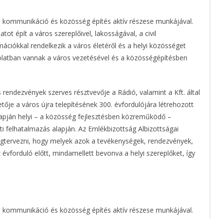
si kommunikáció és közösség építés aktív részese munkájával.
ot épít a város szereplőivel, lakosságával, a civil
rmációkkal rendelkezik a város életéről és a helyi közösséget
solatban vannak a város vezetésével és a közösségépítésben
ndezvények szerves résztvevője a Rádió, valamint a Kft. által
etője a város újra telepítésének 300. évfordulójára létrehozott
apján helyi – a közösség fejlesztésben közreműködő –
ti felhatalmazás alapján. Az Emlékbizottság Albizottságai
gtervezni, hogy melyek azok a tevékenységek, rendezvények,
vforduló előtt, mindamellett bevonva a helyi szereplőket, így
si kommunikáció és közösség építés aktív részese munkájával.