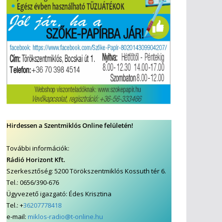
Hirdessen a Szentmiklós Online felületén!
További információk:
Rádió Horizont Kft.
Szerkesztőség: 5200 Törökszentmiklós Kossuth tér 6.
Tel.: 0656/390-676
Ügyvezető igazgató: Édes Krisztina
Tel.: +
36207778418
e-mail:
miklos-radio@t-online.hu