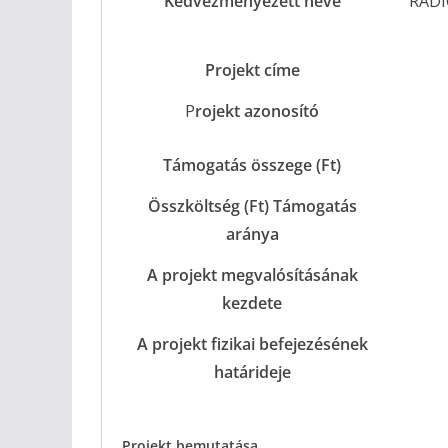
Kedvezményezett neve
RÁDI
Projekt címe
P
rojekt azonosító
Támogatás összege (Ft)
Összköltség (Ft) Támogatás
aránya
A projekt megvalósításának
kezdete
A projekt fizikai befejezésének
határideje
Projekt bemutatása