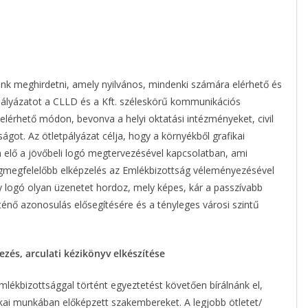
unk meghirdetni, amely nyilvános, mindenki számára elérhető és
tpályázatot a CLLD és a Kft. széleskörű kommunikációs
 elérhető módon, bevonva a helyi oktatási intézményeket, civil
ágot. Az ötletpályázat célja, hogy a környékből grafikai
son elő a jövőbeli logó megtervezésével kapcsolatban, ami
 legmegfelelőbb elképzelés az Emlékbizottság véleményezésével
y logó olyan üzenetet hordoz, mely képes, kár a passzívabb
énő azonosulás elősegítésére és a tényleges városi szintű
ezés, arculati kézikönyv elkészítése
mlékbizottsággal történt egyeztetést követően bírálnánk el,
ikai munkában előképzett szakembereket. A legjobb ötletet/