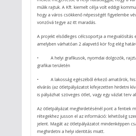
múlik rajtuk. A Kft. kiemelt célja volt eddigi kom
hogy a város csökkenő népességét figyelembe vév
vonzóvá tegye az itt maradás.
A projekt elsődleges célcsoportja a megvalósítás e
amelyben várhatóan 2 alapvető kör fog elég határo
• A helyi grafikusok, nyomdai dolgozók, rajztan
grafikai területén
• A lakosság egészéből érkező amatőrök, hiszen 
elvárás (az ötletpályázatot kifejezetten hirdetni 
is pályázhat szöveges ötlet, vagy egy vázlat terv a
Az ötletpályázat meghirdetésénél pont a fentiek mi
rétegekhez jusson el az információ: lehetőség szer
jelent. Magát az ötletpályázatot mindenképpen csa
meghirdetni a helyi identitás miatt.