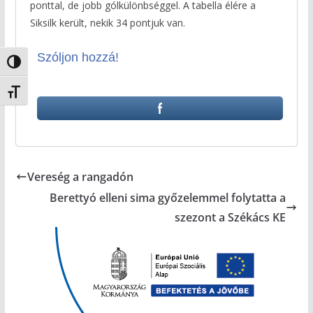
ponttal, de jobb gólkülönbséggel. A tabella élére a
Siksilk került, nekik 34 pontjuk van.
Szóljon hozzá!
Nagy kontraszt váltása
Betűméret váltása
Vereség a rangadón
Berettyó elleni sima győzelemmel folytatta a
szezont a Székács KE