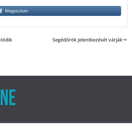
Megosztom
ötödik
Segédőrök jelentkezését várják