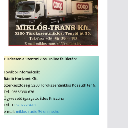
Hirdessen a Szentmiklós Online felületén!
További információk:
Rádió Horizont Kft.
Szerkesztőség: 5200 Törökszentmiklós Kossuth tér 6.
Tel.: 0656/390-676
Ügyvezető igazgató: Édes Krisztina
Tel.: +
36207778418
e-mail:
miklos-radio@t-online.hu