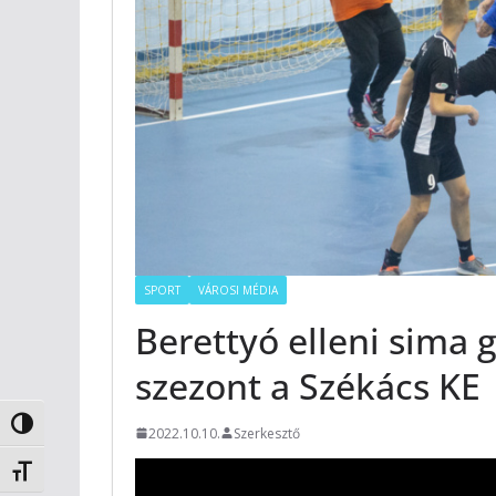
SPORT
VÁROSI MÉDIA
Berettyó elleni sima 
szezont a Székács KE
Nagy kontraszt váltása
2022.10.10.
Szerkesztő
Betűméret váltása