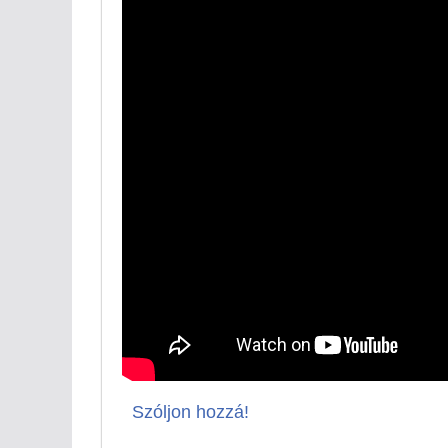
Szóljon hozzá!