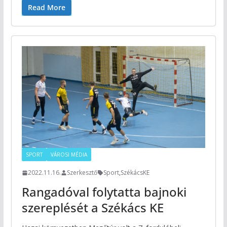
Read More
SPORT
VÁROSI MÉDIA
2022.11.16.
Szerkesztő
Sport
,
SzékácsKE
Rangadóval folytatta bajnoki
szereplését a Székács KE