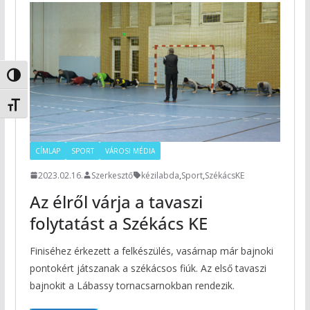
Nagy kontraszt váltása
Betűméret váltása
CÍMLAP
SPORT
VÁROSI MÉDIA
2023.02.16.
Szerkesztő
kézilabda
,
Sport
,
SzékácsKE
Az élről várja a tavaszi
folytatást a Székács KE
Finiséhez érkezett a felkészülés, vasárnap már bajnoki
pontokért játszanak a székácsos fiúk. Az első tavaszi
bajnokit a Lábassy tornacsarnokban rendezik.