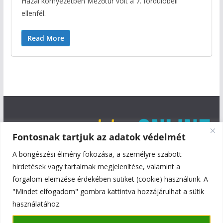
Hazai környezetben Mezőtúr volt a 7. fordulóbeli
ellenfél.
Read More
Fontosnak tartjuk az adatok védelmét
A böngészési élmény fokozása, a személyre szabott
hirdetések vagy tartalmak megjelenítése, valamint a
forgalom elemzése érdekében sütiket (cookie) használunk. A
"Mindet elfogadom" gombra kattintva hozzájárulhat a sütik
használatához.
Copyright © 2026
Szentmiklós Online
. All rights reserved.