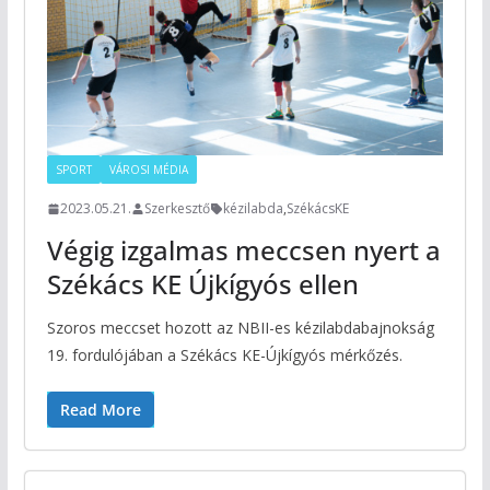
SPORT
VÁROSI MÉDIA
2023.05.21.
Szerkesztő
kézilabda
,
SzékácsKE
Végig izgalmas meccsen nyert a
Székács KE Újkígyós ellen
Szoros meccset hozott az NBII-es kézilabdabajnokság
19. fordulójában a Székács KE-Újkígyós mérkőzés.
Read More