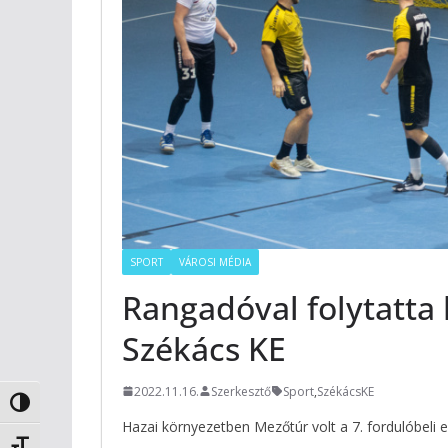
SPORT
VÁROSI MÉDIA
Rangadóval folytatta 
Székács KE
2022.11.16.
Szerkesztő
Sport
,
SzékácsKE
Nagy kontraszt váltása
Hazai környezetben Mezőtúr volt a 7. fordulóbeli el