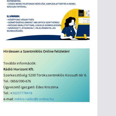
Hirdessen a Szentmiklós Online felületén!
További információk:
Rádió Horizont Kft.
Szerkesztőség: 5200 Törökszentmiklós Kossuth tér 6.
Tel.: 0656/390-676
Ügyvezető igazgató: Édes Krisztina
Tel.: +
36207778418
e-mail:
miklos-radio@t-online.hu