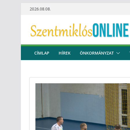
Skip
2026.08.08.
to
content
CÍMLAP
HÍREK
ÖNKORMÁNYZAT