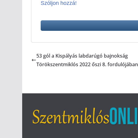
Szóljon hozzá!
53 gól a Kispályás labdarúgó bajnokság
Törökszentmiklós 2022 őszi 8. fordulójában