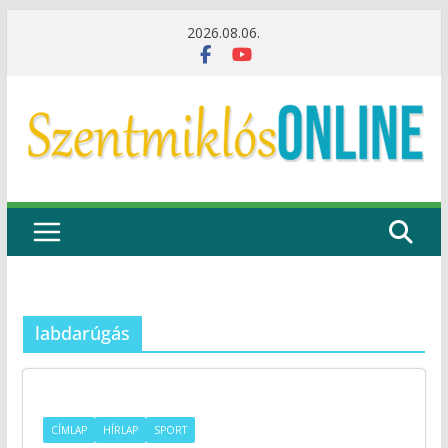
Skip
2026.08.06.
to
content
labdarúgás
CÍMLAP
HÍRLAP
SPORT