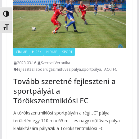
Nagy kontraszt váltása
Betűméret váltása
CÍMLAP
HÍREK
HÍRLAP
SPORT
2023.03.16.
Szecsei Veronika
fejlesztés
,
labdarúgás
,
műfüves pálya
,
sportpálya
,
TAO
,
TFC
Tovább szeretné fejleszteni a
sportpályát a
Törökszentmiklósi FC
A törökszentmiklósi sportpályán a régi „C” pálya
területén egy 110 m x 65 m – es nagy műfüves pálya
kialakítására pályázik a Törökszentmiklósi FC.