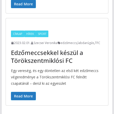
Read More
CÍMLAP
HÍREK
SPORT
2023.02.01.
Szecsei Veronika
edzőmeccs
,
labdarúgás
,
TFC
Edzőmeccsekkel készül a
Törökszentmiklósi FC
Egy vereség, és egy döntetlen az első két edzőmeccs
végeredménye a Törökszentmiklósi FC felnőtt
csapatánál – derül ki az egyesület
Read More