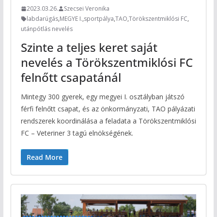
2023.03.26.
Szecsei Veronika
labdarúgás
,
MEGYE I.
,
sportpálya
,
TAO
,
Törökszentmiklósi FC
,
utánpótlás nevelés
Szinte a teljes keret saját
nevelés a Törökszentmiklósi FC
felnőtt csapatánál
Mintegy 300 gyerek, egy megyei I. osztályban játszó
férfi felnőtt csapat, és az önkormányzati, TAO pályázati
rendszerek koordinálása a feladata a Törökszentmiklósi
FC – Veteriner 3 tagú elnökségének.
Read More