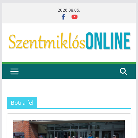
Skip
2026.08.05.
to
content
Botra fel