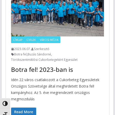
CÍMLAP
CIVILEK
VÁROSI MÉDIA
2023.06.07.
Szerkesztő
Botra fel
,
Buzás Sándorné
,
Törökszentmiklósi Cukorbetegekért Egyesület
Botra fel! 2023-ban is
Idén 22 város csatlakozott a Cukorbeteg Egyesületek
Országos Szövetsége által meghirdetett Botra fel!
kampányhoz. Az 5. éve megrendezett országos
megmozdulás
Nagy kontraszt váltása
Read More