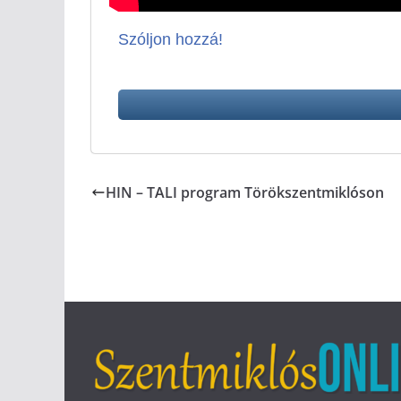
Szóljon hozzá!
HIN – TALI program Törökszentmiklóson