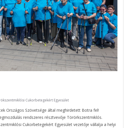
rökszentmiklósi Cukorbetegekért Egyesület
tek Országos Szövetsége által meghirdetett Botra fel!
gmozdulás rendszeres résztvevője Törörkszentmiklós.
ntmiklósi Cukorbetegekért Egyesület vezetője vállalja a helyi