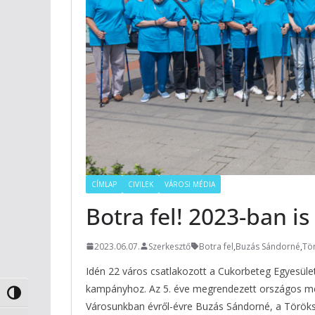
CÍMLAP
CIVILEK
VÁROSI MÉDIA
Botra fel! 2023-ban is
2023.06.07.
Szerkesztő
Botra fel
,
Buzás Sándorné
,
Tö
Idén 22 város csatlakozott a Cukorbeteg Egyesüle
kampányhoz. Az 5. éve megrendezett országos me
Nagy kontraszt váltása
Városunkban évről-évre Buzás Sándorné, a Töröksze