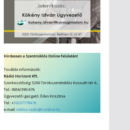
Hirdessen a Szentmiklós Online felületén!
További információk:
Rádió Horizont Kft.
Szerkesztőség: 5200 Törökszentmiklós Kossuth tér 6.
Tel.: 0656/390-676
Ügyvezető igazgató: Édes Krisztina
Tel.: +
36207778418
e-mail:
miklos-radio@t-online.hu