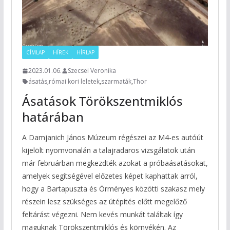
CÍMLAP
HÍREK
HÍRLAP
2023.01.06.
Szecsei Veronika
ásatás
,
római kori leletek
,
szarmaták
,
Thor
Ásatások Törökszentmiklós
határában
A Damjanich János Múzeum régészei az M4-es autóút
kijelölt nyomvonalán a talajradaros vizsgálatok után
már februárban megkezdték azokat a próbaásatásokat,
amelyek segítségével előzetes képet kaphattak arról,
hogy a Bartapuszta és Örményes közötti szakasz mely
részein lesz szükséges az útépítés előtt megelőző
feltárást végezni. Nem kevés munkát találtak így
maguknak Törökszentmiklós és környékén. Az