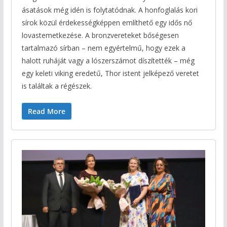
ásatások még idén is folytatódnak. A honfoglalás kori
sírok közül érdekességképpen említhető egy idős nő
lovastemetkezése. A bronzvereteket bőségesen
tartalmazó sírban – nem egyértelmű, hogy ezek a
halott ruháját vagy a lószerszámot díszítették – még
egy keleti viking eredetű, Thor istent jelképező veretet
is találtak a régészek.
Read More