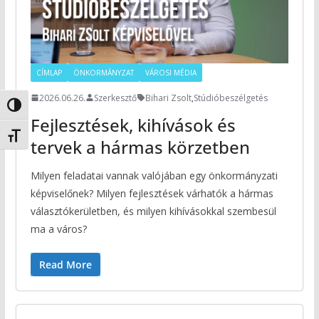
CÍMLAP
ÖNKORMÁNYZAT
VÁROSI MÉDIA
2026.06.26.
Szerkesztő
Bihari Zsolt
,
Stúdióbeszélgetés
Nagy kontraszt váltása
Fejlesztések, kihívások és
Betűméret váltása
tervek a hármas körzetben
Milyen feladatai vannak valójában egy önkormányzati
képviselőnek? Milyen fejlesztések várhatók a hármas
választókerületben, és milyen kihívásokkal szembesül
ma a város?
Read More