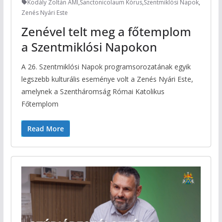
Kodály Zoltán AMI
,
Sanctonicolaum Kórus
,
Szentmiklósi Napok
,
Zenés Nyári Este
Zenével telt meg a főtemplom
a Szentmiklósi Napokon
A 26. Szentmiklósi Napok programsorozatának egyik
legszebb kulturális eseménye volt a Zenés Nyári Este,
amelynek a Szentháromság Római Katolikus
Főtemplom
Read More