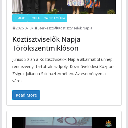
CÍMLAP
CIVILEK
VÁROSI MÉDIA
2026.07.07.
Szerkesztő
Köztisztviselők Napja
Köztisztviselők Napja
Törökszentmiklóson
Június 30-án a Köztisztviselők Napja alkalmából ünnepi
rendezvényt tartottak az Ipolyi Közművelődési Központ
Zsigrai Julianna Színháztermében. Az eseményen a
város
Read More