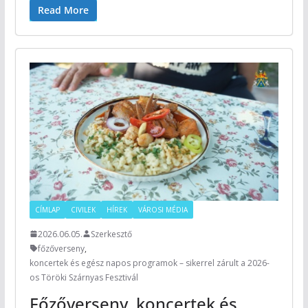
Read More
CÍMLAP
CIVILEK
HÍREK
VÁROSI MÉDIA
2026.06.05.
Szerkesztő
főzőverseny
,
koncertek és egész napos programok – sikerrel zárult a 2026-
os Töröki Szárnyas Fesztivál
Főzőverseny, koncertek és