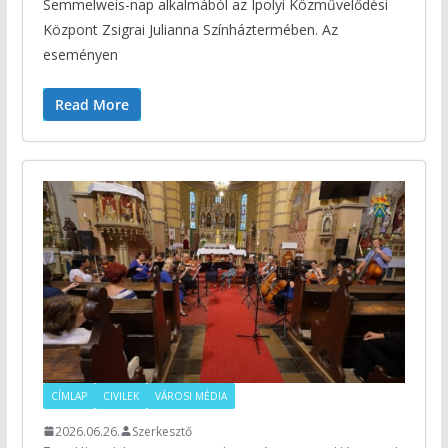
Semmelweis-nap alkalmából az Ipolyi Közművelődési
Központ Zsigrai Julianna Színháztermében. Az
eseményen
Read More
CÍMLAP
CIVILEK
VÁROSI MÉDIA
2026.06.26.
Szerkesztő