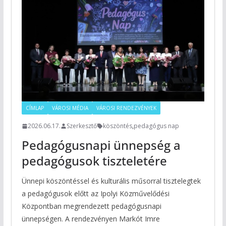
CÍMLAP
VÁROSI MÉDIA
VÁROSI RENDEZVÉNYEK
2026.06.17.
Szerkesztő
köszöntés
,
pedagógus nap
Pedagógusnapi ünnepség a
pedagógusok tiszteletére
Ünnepi köszöntéssel és kulturális műsorral tisztelegtek
a pedagógusok előtt az Ipolyi Közművelődési
Központban megrendezett pedagógusnapi
ünnepségen. A rendezvényen Markót Imre