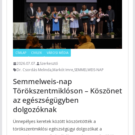
CÍMLAP
CIVILEK
VÁROSI MÉDIA
2026.07.07.
Szerkesztő
Dr. Csordás Melinda
,
Markót Imre
,
SEMMELWEIS-NAP
Semmelweis-nap
Törökszentmiklóson – Köszönet
az egészségügyben
dolgozóknak
Ünnepélyes keretek között köszöntötték a
törökszentmiklósi egészségügyi dolgozókat a