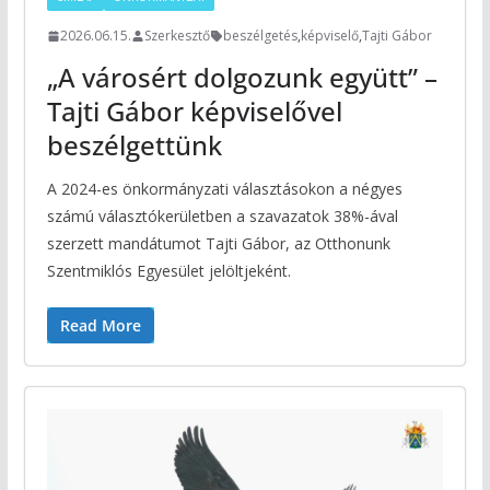
2026.06.15.
Szerkesztő
beszélgetés
,
képviselő
,
Tajti Gábor
„A városért dolgozunk együtt” –
Tajti Gábor képviselővel
beszélgettünk
A 2024-es önkormányzati választásokon a négyes
számú választókerületben a szavazatok 38%-ával
szerzett mandátumot Tajti Gábor, az Otthonunk
Szentmiklós Egyesület jelöltjeként.
Read More