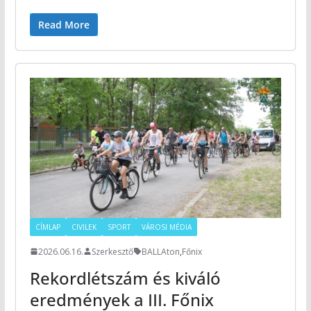
Read More
CÍMLAP
CIVILEK
SPORT
VÁROSI MÉDIA
2026.06.16.
Szerkesztő
BALLAton
,
Főnix
Rekordlétszám és kiváló
eredmények a III. Főnix