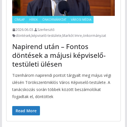
CÍMLAP
HÍREK
ÖNKORMÁNYZAT
VÁROSI MÉDIA
2026.06.03.
Szerkesztő
döntések
,
képviselő-testülete
,
Markót Imre
,
önkormányzat
Napirend után – Fontos
döntések a májusi képviselő-
testületi ülésen
Tizenhárom napirendi pontot tárgyalt meg május végi
ülésén Törökszentmiklós Város Képviselő-testülete. A
tanácskozás során többek között beszámolókat
fogadtak el, döntöttek
Read More