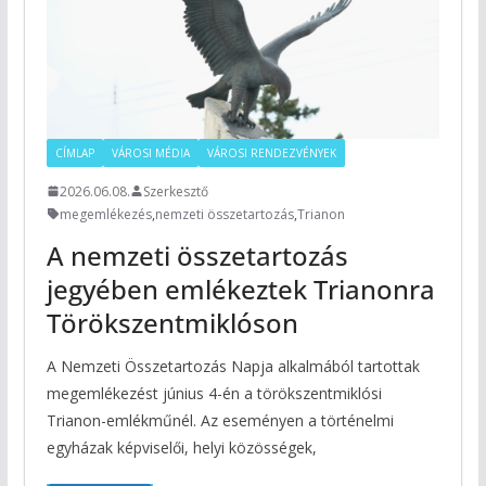
CÍMLAP
VÁROSI MÉDIA
VÁROSI RENDEZVÉNYEK
2026.06.08.
Szerkesztő
megemlékezés
,
nemzeti összetartozás
,
Trianon
A nemzeti összetartozás
jegyében emlékeztek Trianonra
Törökszentmiklóson
A Nemzeti Összetartozás Napja alkalmából tartottak
megemlékezést június 4-én a törökszentmiklósi
Trianon-emlékműnél. Az eseményen a történelmi
egyházak képviselői, helyi közösségek,