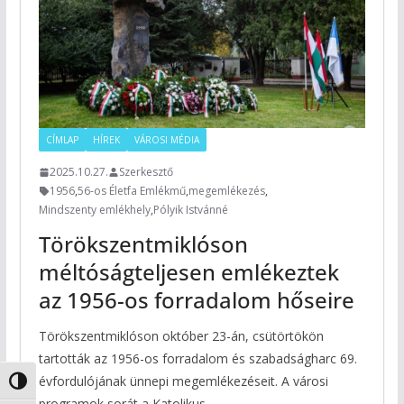
CÍMLAP
HÍREK
VÁROSI MÉDIA
2025.10.27.
Szerkesztő
1956
,
56-os Életfa Emlékmű
,
megemlékezés
,
Mindszenty emlékhely
,
Pólyik Istvánné
Törökszentmiklóson
méltóságteljesen emlékeztek
az 1956-os forradalom hőseire
Törökszentmiklóson október 23-án, csütörtökön
tartották az 1956-os forradalom és szabadságharc 69.
évfordulójának ünnepi megemlékezéseit. A városi
Nagy kontraszt váltása
programok sorát a Katolikus