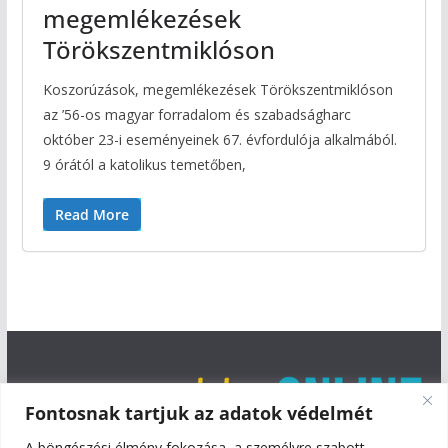
megemlékezések
Törökszentmiklóson
Koszorúzások, megemlékezések Törökszentmiklóson
az ’56-os magyar forradalom és szabadságharc
október 23-i eseményeinek 67. évfordulója alkalmából.
9 órától a katolikus temetőben,
Read More
Fontosnak tartjuk az adatok védelmét
A böngészési élmény fokozása, a személyre szabott