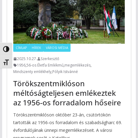
CÍMLAP
HÍREK
VÁROSI MÉDIA
Nagy kontraszt váltása
2025.10.27.
Szerkesztő
Betűméret váltása
1956
,
56-os Életfa Emlékmű
,
megemlékezés
,
Mindszenty emlékhely
,
Pólyik Istvánné
Törökszentmiklóson
méltóságteljesen emlékeztek
az 1956-os forradalom hőseire
Törökszentmiklóson október 23-án, csütörtökön
tartották az 1956-os forradalom és szabadságharc 69.
évfordulójának ünnepi megemlékezéseit. A városi
programok sorát a Katolikus