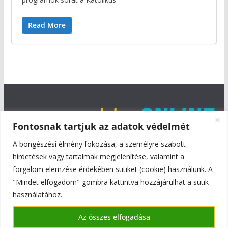
Read More
Fontosnak tartjuk az adatok védelmét
A böngészési élmény fokozása, a személyre szabott
hirdetések vagy tartalmak megjelenítése, valamint a
forgalom elemzése érdekében sütiket (cookie) használunk. A
"Mindet elfogadom" gombra kattintva hozzájárulhat a sütik
használatához.
Copyright © 2026
Szentmiklós Online
. All rights reserved.
Az összes elfogadása
Theme:
ColorMag
by ThemeGrill. Powered by
WordPress
.