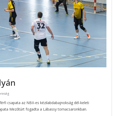
lyán
ereség
érfi csapata az NBII-es kézilabdabajnokság dél-keleti
csapata Mezőtúrt fogadta a Lábassy tornacsaronkban.