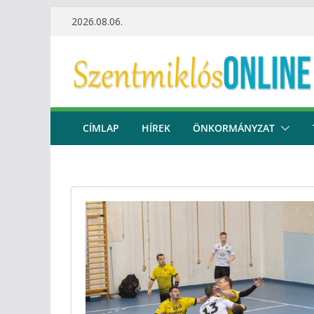
Skip
2026.08.06.
to
content
CÍMLAP
HÍREK
ÖNKORMÁNYZAT