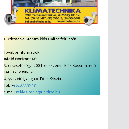
Hirdessen a Szentmiklós Online felületén!
További információk:
Rádió Horizont Kft.
Szerkesztőség: 5200 Törökszentmiklós Kossuth tér 6.
Tel.: 0656/390-676
Ügyvezető igazgató: Édes Krisztina
Tel.: +
36207778418
e-mail:
miklos-radio@t-online.hu