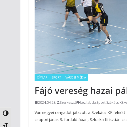
CÍMLAP
SPORT
VÁROSI MÉDIA
Fájó vereség hazai pá
2024.04.28.
Szerkesztő
kézilabda
,
Sport
,
Székács KE
,
v
Vármegyei rangadót játszott a Székács KE felnőtt f
Nagy kontraszt váltása
csoportjának 3. fordulójában, Szloska Krisztián 
Betűméret váltása