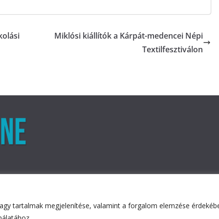
olási
Miklósi kiállítók a Kárpát-medencei Népi
Textilfesztiválon
agy tartalmak megjelenítése, valamint a forgalom elemzése érdekében
ved.
nálatához.