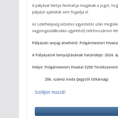
A pályázat kiírója fenntartja magának a jogot, ho
pályázó ajánlatát sem fogadja el.
Az üzlethelyiség előzetes egyeztetés után megtek
vagyongazdálkodási ügyintéző) telefonszámon leh
Pályázati anyag átvehető: Polgármesteri Hivata
A Pályázatok benyújtásának határideje: 2024. ápr
Helye: Polgármesteri Hivatal 5200 Törökszentmi
206. számú iroda (Jegyzői titkárság)
Szóljon hozzá!