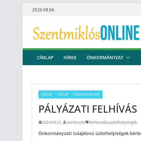
Skip
2026.08.06.
to
content
CÍMLAP
HÍREK
ÖNKORMÁNYZAT
CÍMLAP
HÍRLAP
ÖNKORMÁNYZAT
PÁLYÁZATI FELHÍVÁS
2024.03.21.
Szerkesztő
bérbeadás
,
üzlethelyiségek
Önkormányzati tulajdonú üzlethelyiségek bér