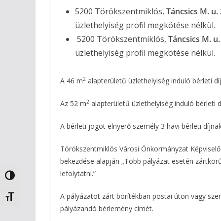
5200 Törökszentmiklós,
Táncsics M. u. 
üzlethelyiség profil megkötése nélkül.
5200 Törökszentmiklós,
Táncsics M. u.
üzlethelyiség profil megkötése nélkül.
2
A 46 m
alapterületű üzlethelyiség induló bérleti d
2
Az 52 m
alapterületű üzlethelyiség induló bérleti 
A bérleti jogot elnyerő személy 3 havi bérleti díj
Törökszentmiklós Városi Önkormányzat Képviselő-te
bekezdése alapján „Több pályázat esetén zártkörű li
lefolytatni.”
Nagy kontraszt váltása
A pályázatot zárt borítékban postai úton vagy személ
Betűméret váltása
pályázandó bérlemény címét.