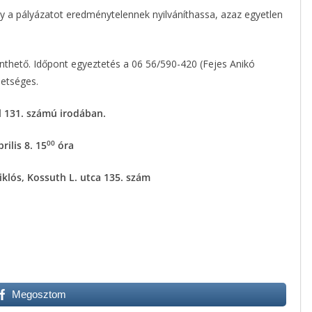
gy a pályázatot eredménytelennek nyilváníthassa, azaz egyetlen
inthető. Időpont egyeztetés a 06 56/590-420 (Fejes Anikó
etséges.
l 131. számú irodában.
00
ilis 8. 15
óra
klós, Kossuth L. utca 135. szám
Megosztom