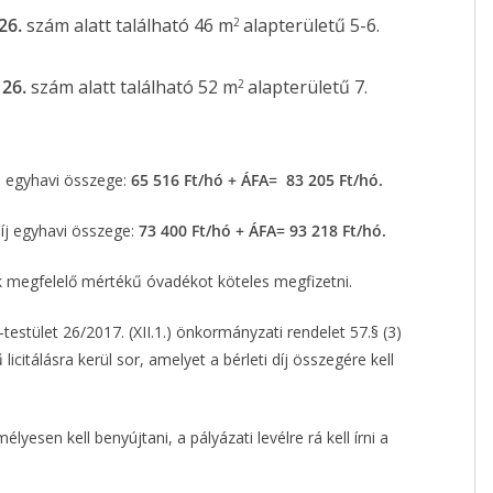
26.
szám alatt található 46 m
alapterületű 5-6.
2
 26.
szám alatt található 52 m
alapterületű 7.
2
íj egyhavi összege:
65 516 Ft/hó + ÁFA= 83 205 Ft/hó.
díj egyhavi összege:
73 400 Ft/hó + ÁFA= 93 218 Ft/hó.
nak megfelelő mértékű óvadékot köteles megfizetni.
stület 26/2017. (XII.1.) önkormányzati rendelet 57.§ (3)
citálásra kerül sor, amelyet a bérleti díj összegére kell
yesen kell benyújtani, a pályázati levélre rá kell írni a