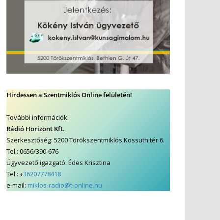
Hirdessen a Szentmiklós Online felületén!
További információk:
Rádió Horizont Kft.
Szerkesztőség: 5200 Törökszentmiklós Kossuth tér 6.
Tel.: 0656/390-676
Ügyvezető igazgató: Édes Krisztina
Tel.: +
36207778418
e-mail:
miklos-radio@t-online.hu