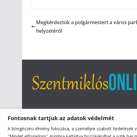
Megkérdeztük a polgármestert a város park
helyzetéről
Fontosnak tartjuk az adatok védelmét
A böngészési élmény fokozása, a személyre szabott hirdetések v
Copyright © 2026
Szentmiklós Online
. All rights reser
"Mindet elfogadom" gombra kattintva hozzájárulhat a sütik hasz