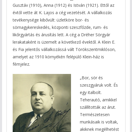
Gusztáv (1910), Anna (1912) és István (1921). Ettől az
évtől vette át K. Lajos a cég vezetését. A vállalkozás
tevékenysége kibővült: üzletköre bor- és
sörnagykereskedés, központi szeszfőzde, rum- és
likőrgyártás és árusítás lett. A cég a Dréher Sörgyár
lerakataként is üzemelt a következő évektől. A Klein E.
és Fia jelentős vállalkozássá vált Törökszentmiklóson,
amelyet az 1910 környékén felépülő Klein-ház is
fémjelez.
„Bor, sör és
szeszgyáruk volt. És
egy italbolt.
Teherautó, amikkel
szállították az árut.
Természetesen
munkásaik is voltak,
akiknek megélhetést