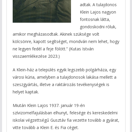
adtak. A tulajdonos
Klein Lajos nagyon
fontosnak látta,
gondoskodni róluk,
amikor megházasodtak. Akinek szüksége volt
kölcsönre, kapott segítséget, mondván nem lehet, hogy
ne legyen fedél a feje fölött.” (Kutas István
visszaemlékezése 2023.)
A Klein-ház a település egyik legszebb polgárháza, egy
városi kúria, amelyben a tulajdonosok lakása mellett a
szeszgyártás, illetve a raktározás tevékenységek is
helyet kaptak.
Miután Klein Lajos 1937. január 19-én
szívizomelfajulásban elhunyt, felesége és kereskedelmi
iskolai végzettségű Gusztáv fia vezette tovább a gyárat,
vitte tovább a Klein E. és Fia céget.