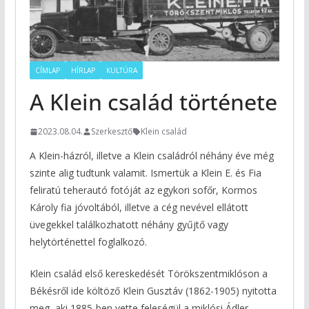
CÍMLAP
HÍRLAP
KULTÚRA
A Klein család története
2023.08.04.
Szerkesztő
Klein család
A Klein-házról, illetve a Klein családról néhány éve még
szinte alig tudtunk valamit. Ismertük a Klein E. és Fia
feliratú teherautó fotóját az egykori sofőr, Kormos
Károly fia jóvoltából, illetve a cég nevével ellátott
üvegekkel találkozhatott néhány gyűjtő vagy
helytörténettel foglalkozó.
Klein család első kereskedését Törökszentmiklóson a
Békésről ide költöző Klein Gusztáv (1862-1905) nyitotta
meg, aki 1885-ben vette feleségül a miklósi Ádler