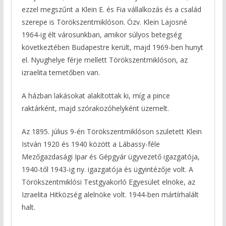
ezzel megszűnt a Klein E. és Fia vállalkozás és a család
szerepe is Törökszentmiklóson. Özv. Klein Lajosné
1964-ig élt városunkban, amikor súlyos betegség
következtében Budapestre került, majd 1969-ben hunyt
el. Nyughelye férje mellett Törökszentmiklóson, az
izraelita temetőben van.
A házban lakásokat alakítottak ki, míg a pince
raktárként, majd szórakozóhelyként üzemelt.
Az 1895. július 9-én Törökszentmiklóson született Klein
István 1920 és 1940 között a Lábassy-féle
Mezőgazdasági Ipar és Gépgyár ügyvezető igazgatója,
1940-től 1943-ig ny. igazgatója és ügyintézője volt. A
Törökszentmiklósi Testgyakorló Egyesület elnöke, az
Izraelita Hitközség alelnöke volt. 1944-ben mártírhalált
halt.