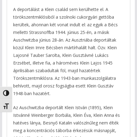
A deportálást a Klein család sem kerülhette el. A
törökszentmiklósiból a szolnoki cukorgyári gettóba
kerültek, ahonnan két vonat indult el: az egyik a Bécs
melletti Strassnoffba 1944. június 25-én, a másik
Auschwitzba június 28-án. Az Ausztriába deportáltak
közül Klein Imre Bécsben mártírhalált halt. Özv. Klein
Lajosné Tauber Sarolta, Klein Gusztávné Lukács
Erzsébet, illetve fia, a hároméves Klein Lajos 1945
áprilisában szabadultak föl, majd hazatértek
Törökszentmiklósra. Az 1943-ban munkaszolgálatra
behívott, majd orosz fogságba esett Klein Gusztáv
1948-ban hazatért.
Nagy kontraszt váltása
Betűméret váltása
Az Auschwitzba deportált Klein István (1895), Klein
Istvánné Weinberger Borbála, Klein Éva, Klein Anna és
hatéves lánya, Besnyő Katalin valószínűleg nem élték
meg a koncentrációs táborba érkezésük másnapját,