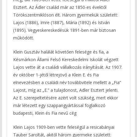
Esztert. Az Ádler család már az 1850-es évektől
Törökszentmiklóson élt. Három gyermekük született:
Lajos (1886), Imre (1887), Mária (1892) és István
(1895). Vegyeskereskedésük 1891-ben már biztosan
működött.
Klein Gusztáv halálát követően felesége és fia, a
Késmárkon Állami Felső Kereskedelmi Iskolát végzett
Lajos vette át a családi vállalkozás irányítását. Az 1907.
év október 1-jétől létrejövő a Klein E. és Fia
elnevezésben a családi név továbbvitele mellett a „Fia”
Lajost, míg az „E.” a tulajdonost, Adler Esztert jelenti.
Az E. szerepeltetésére azért volt szükség, mert ekkor
már létezett egy szappangyártással foglalkozó
budapesti, Klein és Fia nevű cég
Klein Lajos 1909-ben vette feleségül a resicabányai
Tauber Saroltát, akitől három gyermeke született: