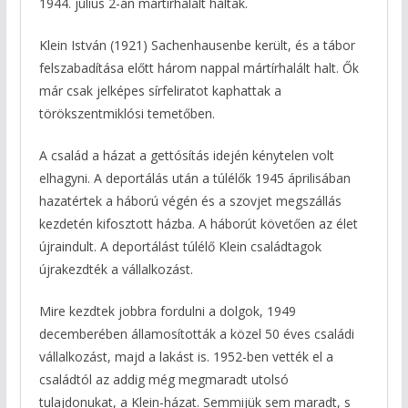
1944. július 2-án mártírhalált haltak.
Klein István (1921) Sachenhausenbe került, és a tábor
felszabadítása előtt három nappal mártírhalált halt. Ők
már csak jelképes sírfeliratot kaphattak a
törökszentmiklósi temetőben.
A család a házat a gettósítás idején kénytelen volt
elhagyni. A deportálás után a túlélők 1945 áprilisában
hazatértek a háború végén és a szovjet megszállás
kezdetén kifosztott házba. A háborút követően az élet
újraindult. A deportálást túlélő Klein családtagok
újrakezdték a vállalkozást.
Mire kezdtek jobbra fordulni a dolgok, 1949
decemberében államosították a közel 50 éves családi
vállalkozást, majd a lakást is. 1952-ben vették el a
családtól az addig még megmaradt utolsó
tulajdonukat, a Klein-házat. Semmijük sem maradt, s