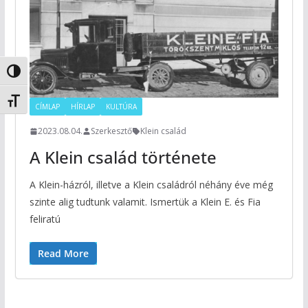
Nagy kontraszt váltása
Betűméret váltása
CÍMLAP
HÍRLAP
KULTÚRA
2023.08.04.
Szerkesztő
Klein család
A Klein család története
A Klein-házról, illetve a Klein családról néhány éve még
szinte alig tudtunk valamit. Ismertük a Klein E. és Fia
feliratú
Read More